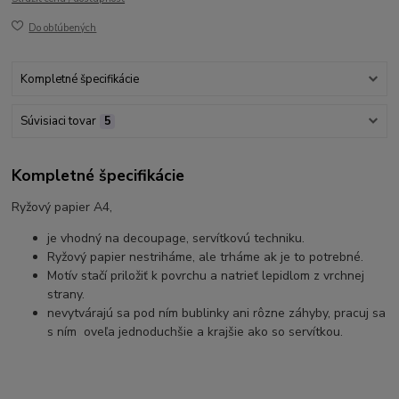
Do obľúbených
Kompletné špecifikácie
Súvisiaci tovar
5
Kompletné špecifikácie
Ryžový papier A4,
je vhodný na decoupage, servítkovú techniku.
Ryžový papier nestriháme, ale trháme ak je to potrebné.
Motív stačí priložiť k povrchu a natrieť lepidlom z vrchnej
strany.
nevytvárajú sa pod ním bublinky ani rôzne záhyby, pracuj sa
s ním oveľa jednoduchšie a krajšie ako so servítkou.