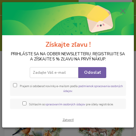
0
ks
za
0,00 EUR
Menu
Hľadať
Získajte zľavu !
PRIHLÁSTE SA NA ODBER NEWSLETTERU. REGISTRUJTE SA
Úvod
PAPIER NA DECOUPAGE
Ryžové papiere, formát A4
Ryžový
A ZÍSKAJTE 5 % ZĽAVU NA PRVÝ NÁKUP.
papier na decoupage
Odoslať
Ryžový papier na decoupage
Prajem si odoberať novinky e-mailom podľa
podmienok spracovania osobných
údajov
.
Súhlasím so
spracovaním osobných údajov
pre účely registrácie.
Zatvoriť