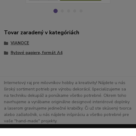
Tovar zaradený v kategóriách
VIANOCE
Ryžové papiere, formát A4
Internetový raj pre milovníkov hobby a kreativity! Nájdete u nás
široký sortiment potrieb pre výrobu dekorácií, špecializujeme sa
na techniku dekupáž a ponúkame všetko potrebné. Okrem toho
navrhujeme a vyrábame originálne designové interiérové doplnky
a laserom gravírujeme jedinečné krabičky. Či už ste skúsený tvorca
alebo začiatočník, u nás nájdete inšpiráciu a všetko potrebné pre
vaše "hand-made" projekty.