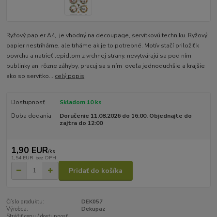
Ryžový papier A4, je vhodný na decoupage, servítkovú techniku. Ryžový
papier nestriháme, ale trháme ak je to potrebné. Motív stačí priložiť k
povrchu a natrieť lepidlom z vrchnej strany. nevytvárajú sa pod ním
bublinky ani rôzne záhyby, pracuj sa s ním oveľa jednoduchšie a krajšie
ako so servítko...
celý popis
Dostupnosť
Skladom 10 ks
Doba dodania
Doručenie 11.08.2026 do 16:00. Objednajte do
zajtra do 12:00
1,90 EUR
/
ks
1,54 EUR
bez DPH
Pridať do košíka
Číslo produktu:
DEK057
Výrobca:
Dekupaz
Strážiť cenu / dostupnosť