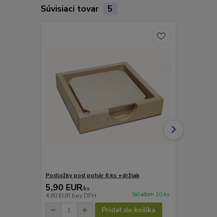
Súvisiaci tovar
5
Podložky pod pohár 6 ks +držiak
Podložky po
5,90 EUR
5,90 EU
/
ks
Skladom 10 ks
4,80 EUR
bez DPH
4,80 EUR
be
Pridať do košíka