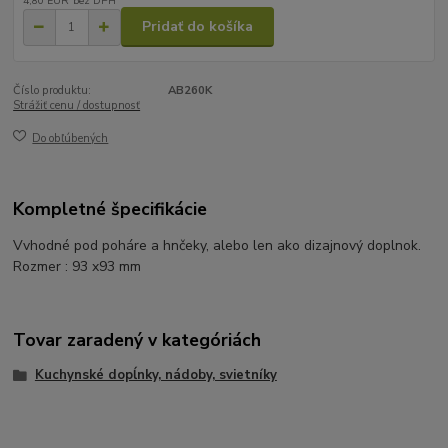
4,80 EUR
bez DPH
Pridať do košíka
Číslo produktu:
AB260K
Strážiť cenu / dostupnosť
Do obľúbených
Kompletné špecifikácie
Vvhodné pod poháre a hnčeky, alebo len ako dizajnový doplnok.
Rozmer : 93 x93 mm
Tovar zaradený v kategóriách
Kuchynské dopĺnky, nádoby, svietníky