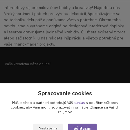
Internetový raj pre milovníkov hobby a kreativity! Nájdete u nás
široký sortiment potrieb pre výrobu dekorácií, špecializujeme sa
na techniku dekupáž a ponúkame všetko potrebné. Okrem toho
navrhujeme a vyrábame originálne designové interiérové doplnky
a laserom gravírujeme jedinečné krabičky. Či už ste skúsený tvorca
alebo začiatočník, u nás nájdete inšpiráciu a všetko potrebné pre
vaše "hand-made" projekty.
Vaša kreatívna oáza online!
Všetko pre vaše handmade projekty a originálne dekorácie.
Spracovanie cookies
Náš e-shop a partneri potrebujú Váš
súhlas
s použitím súborov
cookies, aby Vám mohli zobrazovať informácie týkajúce sa Vašich
záujmov.
Objavte svet kreativity u nás!
Súhlasím
Nastavenia