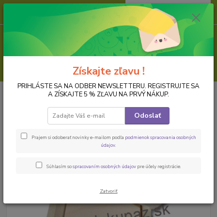
0
ks
za
0,00 EUR
Menu
Hľadať
Získajte zľavu !
PRIHLÁSTE SA NA ODBER NEWSLETTERU. REGISTRUJTE SA
Úvod
PREDMETY K DOZDOBENIU
Dreveny polotovar
Kuchynské
A ZÍSKAJTE 5 % ZĽAVU NA PRVÝ NÁKUP.
dopĺnky, nádoby, svietníky
Podložky pod pohár 6 ks +držiak
Odoslať
Podložky pod pohár 6 ks +držiak
Prajem si odoberať novinky e-mailom podľa
podmienok spracovania osobných
údajov
.
Súhlasím so
spracovaním osobných údajov
pre účely registrácie.
Zatvoriť