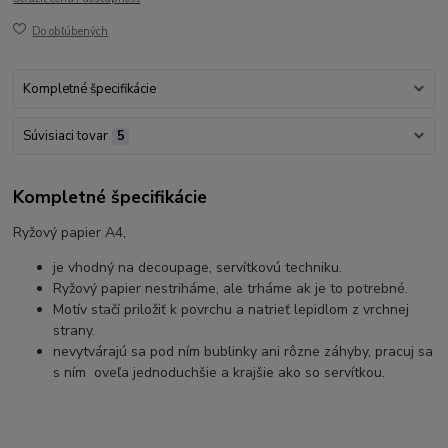
Do obľúbených
Kompletné špecifikácie
Súvisiaci tovar
5
Kompletné špecifikácie
Ryžový papier A4,
je vhodný na decoupage, servítkovú techniku.
Ryžový papier nestriháme, ale trháme ak je to potrebné.
Motív stačí priložiť k povrchu a natrieť lepidlom z vrchnej
strany.
nevytvárajú sa pod ním bublinky ani rôzne záhyby, pracuj sa
s ním oveľa jednoduchšie a krajšie ako so servítkou.