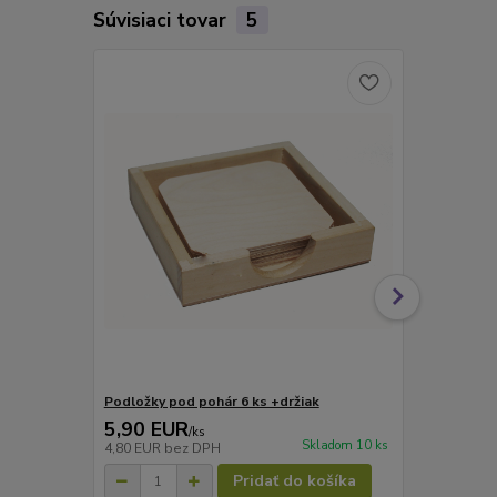
Súvisiaci tovar
5
Podložky pod pohár 6 ks +držiak
Podložky po
5,90 EUR
5,90 EU
/
ks
Skladom 10 ks
4,80 EUR
bez DPH
4,80 EUR
be
Pridať do košíka