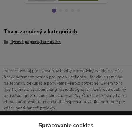
Tovar zaradený v kategóriách
Ryžové papiere, formát A4
Internetový raj pre milovníkov hobby a kreativity! Nájdete u nás
široký sortiment potrieb pre výrobu dekorácií, špecializujeme sa
na techniku dekupáž a ponúkame všetko potrebné. Okrem toho
navrhujeme a vyrábame originálne designové interiérové doplnky
a laserom gravírujeme jedinečné krabičky. Či už ste skúsený tvorca
alebo začiatočník, u nás nájdete inšpiráciu a všetko potrebné pre
vaše "hand-made" projekty.
Spracovanie cookies
Vaša kreatívna oáza online!