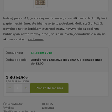
Ryžový papier A4, je vhodný na decoupage, servítkovú techniku. Ryžový
papier nestriháme, ale trháme ak je to potrebné. Motív stačí priložiť k
povrchu a natrieť lepidlom z vrchnej strany. nevytvárajú sa pod ním
bublinky ani rôzne záhyby, pracuj sa s ním oveľa jednoduchšie a krajšie
ako so servítko...
celý popis
Dostupnosť
Skladom 10 ks
Doba dodania
Doručenie 11.08.2026 do 16:00. Objednajte dnes
do 12:00
1,90 EUR
/
ks
1,54 EUR
bez DPH
Pridať do košíka
Číslo produktu:
DEK025
Výrobca:
Dekupaz
Strážiť cenu / dostupnosť