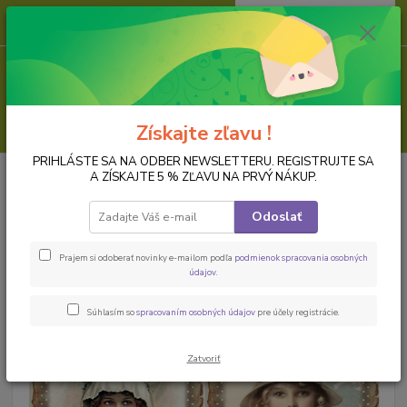
0
ks
za
0,00 EUR
Menu
Hľadať
Získajte zľavu !
PRIHLÁSTE SA NA ODBER NEWSLETTERU. REGISTRUJTE SA
Úvod
PAPIER NA DECOUPAGE
Ryžové papiere, formát A4
Ryžový
A ZÍSKAJTE 5 % ZĽAVU NA PRVÝ NÁKUP.
papier na decoupage
Odoslať
Ryžový papier na decoupage
Prajem si odoberať novinky e-mailom podľa
podmienok spracovania osobných
údajov
.
Súhlasím so
spracovaním osobných údajov
pre účely registrácie.
Zatvoriť