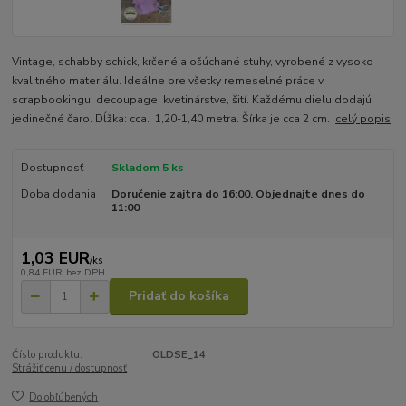
Vintage, schabby schick, krčené a ošúchané stuhy, vyrobené z vysoko
kvalitného materiálu. Ideálne pre všetky remeselné práce v
scrapbookingu, decoupage, kvetinárstve, šití. Každému dielu dodajú
jedinečné čaro. Dĺžka: cca. 1,20-1,40 metra. Šírka je cca 2 cm.
celý popis
Dostupnosť
Skladom 5 ks
Doba dodania
Doručenie zajtra do 16:00. Objednajte dnes do
11:00
1,03 EUR
/
ks
0,84 EUR
bez DPH
Pridať do košíka
Číslo produktu:
OLDSE_14
Strážiť cenu / dostupnosť
Do obľúbených