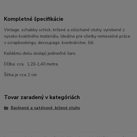
Kompletné špecifikácie
Vintage, schabby schick, krčené a ošúchané
stuhy, vyrobené z
vysoko kvalitného materiálu. Ideálne pre všetky remeselné práce
v scrapbookingu, decoupage, kvetinárstve, šití.
Každému dielu dodajú jedinečné čaro.
Dĺžka: cca.
1,20-1,40 metra.
Šírka je cca 2 cm.
Tovar zaradený v kategóriách
Bavlnené a saténové, krčené stuhy