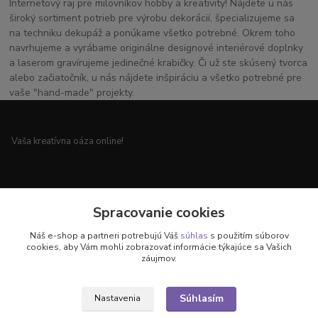
Internetový raj pre milovníkov hobby a kreativity! Nájdete u nás
široký sortiment potrieb pre výrobu dekorácií, špecializujeme sa
na techniku dekupáž a ponúkame všetko potrebné. Okrem toho
navrhujeme a vyrábame originálne designové interiérové doplnky
a laserom gravírujeme jedinečné krabičky. Či už ste skúsený tvorca
alebo začiatočník, u nás nájdete inšpiráciu a všetko potrebné pre
vaše "hand-made" projekty.
Vaša kreatívna oáza online!
Všetko pre vaše handmade projekty a originálne dekorácie.
Spracovanie cookies
Náš e-shop a partneri potrebujú Váš
súhlas
s použitím súborov
cookies, aby Vám mohli zobrazovať informácie týkajúce sa Vašich
záujmov.
Objavte svet kreativity u nás!
Súhlasím
Nastavenia