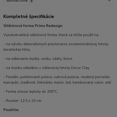
Súvisiaci tovar
2
Kompletné špecifikácie
Silikónová forma Prima Redesign
Vysokokvalitná silikónová forma, ktorá sa môže použiť na:
- na výrobu dekoratívnych polotovarov zosamotvrdnúcej hmoty,
keramickej hliny,
- na odlievanie mydla, vosku, sádry, živice,
- na tvorbu odliatkov z odlievacej hmoty Decor Clay
- Fondán, poťahované polevy, cukrová poleva, studený porcelán,
marcipán, sladkosti, čokoláda, maslo, ľad, kandizovaný cukor, atď.
- Forma znesie teploty do 200°C,
- Rozmer: 12,5 x 25 cm
Použitie: