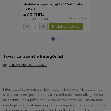
Modelovacia pasta, light / 150ml / biela,
Primer pasta
Pentart
4,00 EUR
2,90 EU
/
ks
Skladom 2 ks
3,25 EUR
bez DPH
2,36 EUR
be
Pridať do košíka
Tovar zaradený v kategóriách
FORMY NA ODLIEVANIE
Internetový raj pre milovníkov hobby a kreativity! Nájdete u nás
široký sortiment potrieb pre výrobu dekorácií, špecializujeme sa
na techniku dekupáž a ponúkame všetko potrebné. Okrem toho
navrhujeme a vyrábame originálne designové interiérové doplnky
a laserom gravírujeme jedinečné krabičky. Či už ste skúsený tvorca