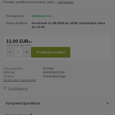
Fondán, poťahované polevy, cukro...
celý popis
Dostupnosť
Skladom 1 ks
Doba dodania
Doručenie 11.08.2026 do 16:00. Objednajte dnes
do 12:00
32,00 EUR
/
ks
26,02 EUR
bez DPH
Pridať do košíka
Číslo produktu:
677640
EAN kód:
655350637156
Výrobca:
Prima Redesign
Strážiť cenu / dostupnosť
Do obľúbených
Kompletné špecifikácie