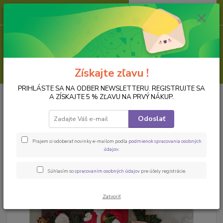
0
ks
za
0,00 EUR
Menu
Hľadať
Získajte zľavu !
PRIHLÁSTE SA NA ODBER NEWSLETTERU. REGISTRUJTE SA
Úvod
FORMY NA ODLIEVANIE
Sada silikónových foriem Prima Redesign
A ZÍSKAJTE 5 % ZĽAVU NA PRVÝ NÁKUP.
Sada silikónových foriem Prima
Odoslať
Redesign
Prajem si odoberať novinky e-mailom podľa
podmienok spracovania osobných
údajov
.
Súhlasím so
spracovaním osobných údajov
pre účely registrácie.
Zatvoriť