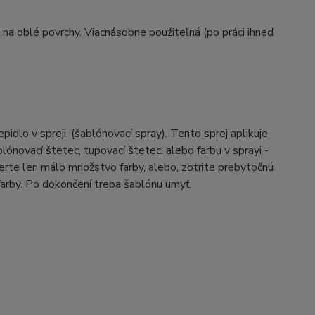
na oblé povrchy. Viacnásobne použiteľná (po práci ihneď
idlo v spreji. (šablónovací spray). Tento sprej aplikuje
ónovací štetec, tupovací štetec, alebo farbu v sprayi -
erte len málo množstvo farby, alebo, zotrite prebytočnú
farby. Po dokončení treba šablónu umyť.