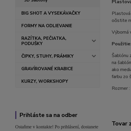
3D Šablóny
Plastov
BIG SHOT A VYSEKÁVAČKY
Plastová 
očistite 
FORMY NA ODLIEVANIE
Výborná v
RAZÍTKA, PEČIATKA,
PODUŠKY
Použitie
Šablónu z
ČIPKY, STUHY, PRÁMIKY
na šablón
GRAVÍROVANÉ KRABICE
ako media
farbu zo 
KURZY, WORKSHOPY
Rozmer :
Prihláste sa na odber
Tovar 
Ostaňme v kontakte! Po prihlásení, dostanete