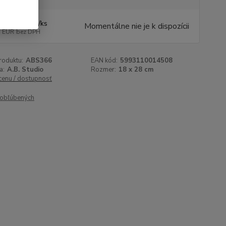
,71 EUR
/
ks
Momentálne nie je k dispozícii
1 EUR
bez DPH
roduktu:
ABS366
EAN kód:
5993110014508
a:
A.B. Studio
Rozmer:
18 x 28 cm
 cenu / dostupnosť
obľúbených