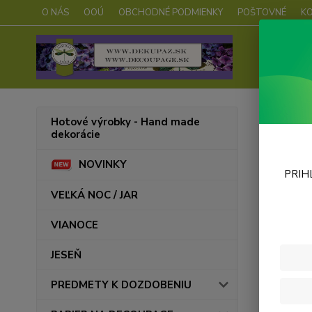
O NÁS
OOÚ
OBCHODNÉ PODMIENKY
POŠTOVNÉ
K
Úvod
Hotové výrobky - Hand made
dekorácie
Šabl
NOVINKY
PRIH
VEĽKÁ NOC / JAR
VIANOCE
JESEŇ
PREDMETY K DOZDOBENIU