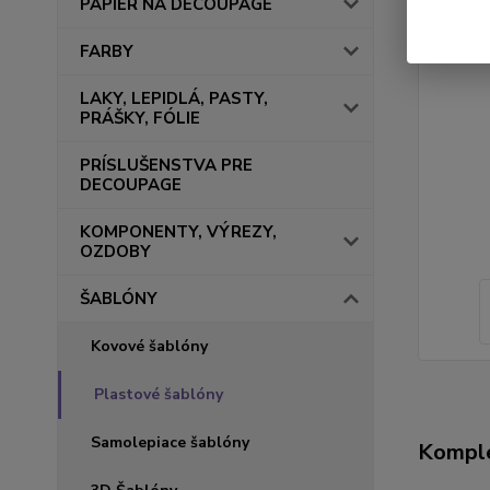
PAPIER NA DECOUPAGE
FARBY
LAKY, LEPIDLÁ, PASTY,
PRÁŠKY, FÓLIE
PRÍSLUŠENSTVA PRE
DECOUPAGE
KOMPONENTY, VÝREZY,
OZDOBY
ŠABLÓNY
Kovové šablóny
Plastové šablóny
Samolepiace šablóny
Komple