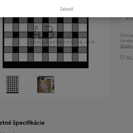
Zatvoriť
10
8,7
Číslo p
Výrobc
Strážiť
Do 
tné špecifikácie