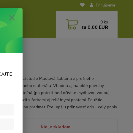
Prihlásenie
0
ks
za
0,00 EUR
KAJTE
vá šablóna ABstudio Plastová šablóna z pružného
adného trvácneho materiálu. Vhodná aj na oblé povrchy.
sobne použiteľná (po práci ihneď očistite mydlovou vodou).
 v kombinácii s farbami aj reliéfnymi pastami. Použitie:
u zafixujete na predmet. Pre lepšiu priľnavosť odp...
celý popis
tupnosť
Nie je skladom