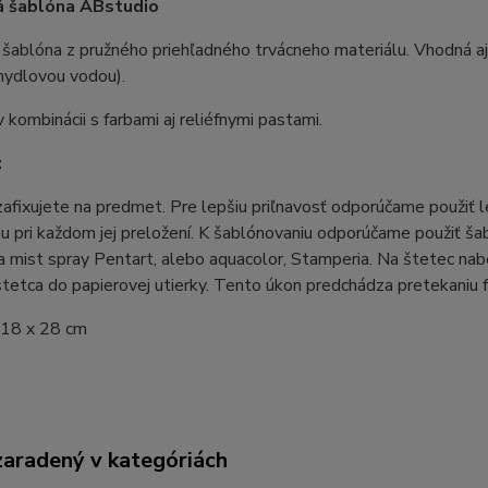
á šablóna ABstudio
šablóna z pružného priehľadného trvácneho materiálu. Vhodná aj 
mydlovou vodou).
 kombinácii s farbami aj reliéfnymi pastami.
:
afixujete na predmet. Pre lepšiu priľnavosť odporúčame použiť lep
u pri každom jej preložení. K šablónovaniu odporúčame použiť šabl
 mist spray Pentart, alebo aquacolor, Stamperia. Na štetec nab
štetca do papierovej utierky. Tento úkon predchádza pretekaniu 
 18 x 28 cm
zaradený v kategóriách