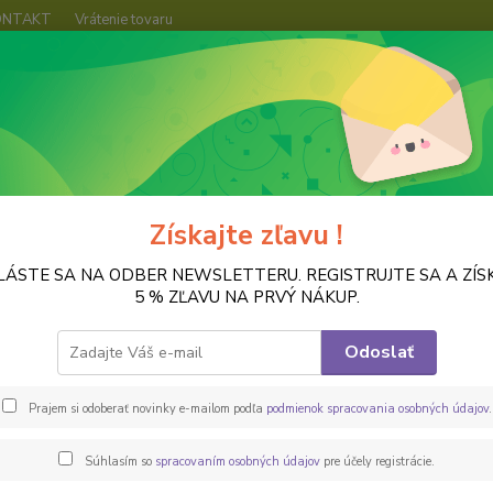
ONTAKT
Vrátenie tovaru
Hľadať
ŠABLÓNY
Plastové šablóny
Šablóna, AB366
óna, AB366
Získajte zľavu !
LÁSTE SA NA ODBER NEWSLETTERU. REGISTRUJTE SA A ZÍS
Plasto
5 % ZĽAVU NA PRVÝ NÁKUP.
priehľ
Viacná
Odoslať
Výborná
Šablón
Prajem si odoberať novinky e-mailom podľa
podmienok spracovania osobných údajov
.
Súhlasím so
spracovaním osobných údajov
pre účely registrácie.
Dos