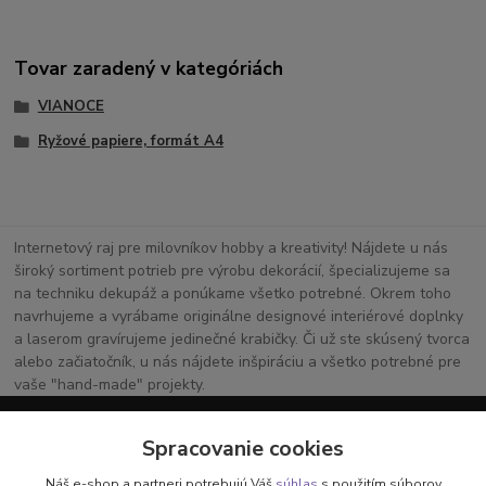
Tovar zaradený v kategóriách
VIANOCE
Ryžové papiere, formát A4
Internetový raj pre milovníkov hobby a kreativity! Nájdete u nás
široký sortiment potrieb pre výrobu dekorácií, špecializujeme sa
na techniku dekupáž a ponúkame všetko potrebné. Okrem toho
navrhujeme a vyrábame originálne designové interiérové doplnky
a laserom gravírujeme jedinečné krabičky. Či už ste skúsený tvorca
alebo začiatočník, u nás nájdete inšpiráciu a všetko potrebné pre
vaše "hand-made" projekty.
Spracovanie cookies
Vaša kreatívna oáza online!
Náš e-shop a partneri potrebujú Váš
súhlas
s použitím súborov