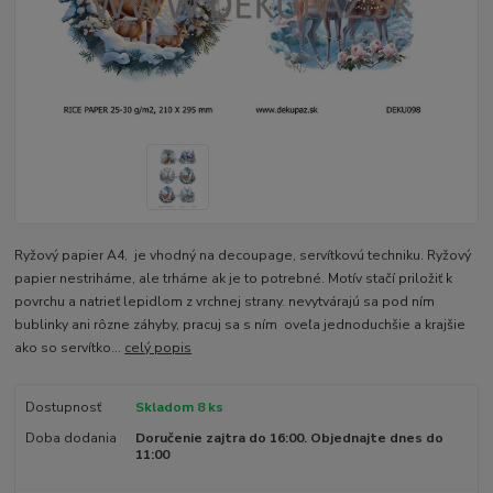
Ryžový papier A4, je vhodný na decoupage, servítkovú techniku. Ryžový
papier nestriháme, ale trháme ak je to potrebné. Motív stačí priložiť k
povrchu a natrieť lepidlom z vrchnej strany. nevytvárajú sa pod ním
bublinky ani rôzne záhyby, pracuj sa s ním oveľa jednoduchšie a krajšie
ako so servítko...
celý popis
Dostupnosť
Skladom 8 ks
Doba dodania
Doručenie zajtra do 16:00. Objednajte dnes do
11:00