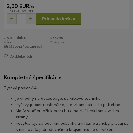
2,00 EUR
/
ks
1,63 EUR
bez DPH
Pridať do košíka
Číslo produktu:
DEK098
Výrobca:
Dekupaz
Strážiť cenu / dostupnosť
Do obľúbených
Kompletné špecifikácie
Ryžový papier A4,
je vhodný na decoupage, servítkovú techniku.
Ryžový papier nestriháme, ale trháme ak je to potrebné.
Motív stačí priložiť k povrchu a natrieť lepidlom z vrchnej
strany.
nevytvárajú sa pod ním bublinky ani rôzne záhyby, pracuj sa
s ním oveľa jednoduchšie a krajšie ako so servítkou.