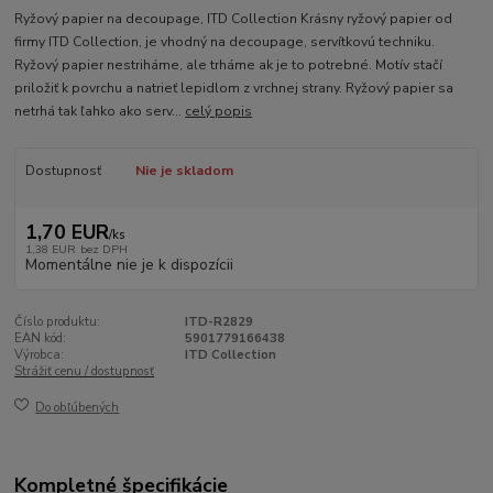
Ryžový papier na decoupage, ITD Collection Krásny ryžový papier od
firmy ITD Collection, je vhodný na decoupage, servítkovú techniku.
Ryžový papier nestriháme, ale trháme ak je to potrebné. Motív stačí
priložiť k povrchu a natrieť lepidlom z vrchnej strany. Ryžový papier sa
netrhá tak ľahko ako serv...
celý popis
Dostupnosť
Nie je skladom
1,70 EUR
/
ks
1,38 EUR
bez DPH
Momentálne nie je k dispozícii
Číslo produktu:
ITD-R2829
EAN kód:
5901779166438
Výrobca:
ITD Collection
Strážiť cenu / dostupnosť
Do obľúbených
Kompletné špecifikácie