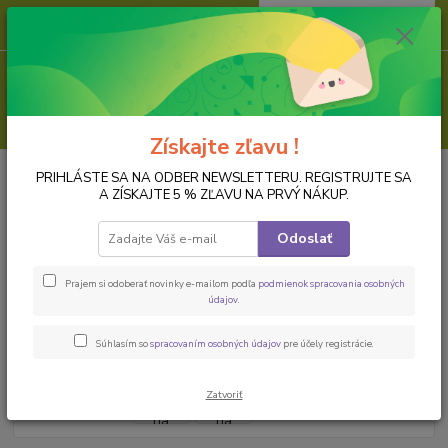
0
ks
za
0,00 EUR
Menu
Hľadať
Získajte zľavu !
Úvod
PAPIER NA DECOUPAGE
Ryžové papiere, formát A4
Ryžový
PRIHLÁSTE SA NA ODBER NEWSLETTERU. REGISTRUJTE SA
papier na decoupage ITD-R2829
A ZÍSKAJTE 5 % ZĽAVU NA PRVÝ NÁKUP.
Ryžový papier na decoupage ITD-
Odoslať
R2829
Prajem si odoberať novinky e-mailom podľa
podmienok spracovania osobných
údajov
.
Novinka
Súhlasím so
spracovaním osobných údajov
pre účely registrácie.
Zatvoriť