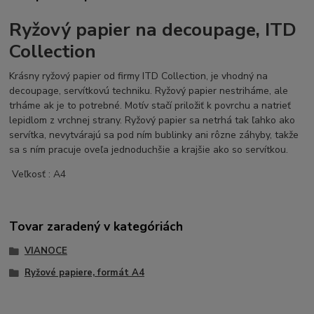
Ryžový papier na decoupage, ITD
Collection
Krásny ryžový papier od firmy ITD Collection, je vhodný na
decoupage, servítkovú techniku. Ryžový papier nestriháme, ale
trháme ak je to potrebné. Motív stačí priložiť k povrchu a natrieť
lepidlom z vrchnej strany. Ryžový papier sa netrhá tak ľahko ako
servítka, nevytvárajú sa pod ním bublinky ani rôzne záhyby, takže
sa s ním pracuje oveľa jednoduchšie a krajšie ako so servítkou.
Veľkosť : A4
Tovar zaradený v kategóriách
VIANOCE
Ryžové papiere, formát A4