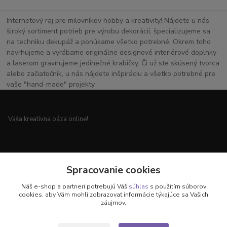
Internetový raj pre milovníkov hobby a kreativity! Nájdete u nás
široký sortiment potrieb pre výrobu dekorácií, špecializujeme sa
na techniku dekupáž a ponúkame všetko potrebné. Okrem toho
navrhujeme a vyrábame originálne designové interiérové doplnky
a laserom gravírujeme jedinečné krabičky. Či už ste skúsený tvorca
alebo začiatočník, u nás nájdete inšpiráciu a všetko potrebné pre
vaše "hand-made" projekty.
Vaša kreatívna oáza online!
Všetko pre vaše handmade projekty a originálne dekorácie.
Spracovanie cookies
Náš e-shop a partneri potrebujú Váš
súhlas
s použitím súborov
cookies, aby Vám mohli zobrazovať informácie týkajúce sa Vašich
záujmov.
Objavte svet kreativity u nás!