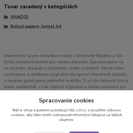
Tovar zaradený v kategóriách
VIANOCE
Ryžové papiere, formát A4
Internetový raj pre milovníkov hobby a kreativity! Nájdete u nás
široký sortiment potrieb pre výrobu dekorácií, špecializujeme sa
na techniku dekupáž a ponúkame všetko potrebné. Okrem toho
navrhujeme a vyrábame originálne designové interiérové doplnky
a laserom gravírujeme jedinečné krabičky. Či už ste skúsený tvorca
alebo začiatočník, u nás nájdete inšpiráciu a všetko potrebné pre
vaše "hand-made" projekty.
Spracovanie cookies
Náš e-shop a partneri potrebujú Váš
súhlas
s použitím súborov
Vaša kreatívna oáza online!
cookies, aby Vám mohli zobrazovať informácie týkajúce sa Vašich
záujmov.