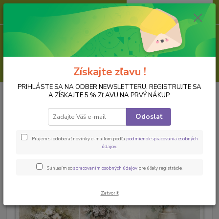
0
ks
za
0,00 EUR
Menu
Hľadať
Získajte zľavu !
PRIHLÁSTE SA NA ODBER NEWSLETTERU. REGISTRUJTE SA
Úvod
PAPIER NA DECOUPAGE
Ryžové papiere, formát A4
Ryžový
A ZÍSKAJTE 5 % ZĽAVU NA PRVÝ NÁKUP.
papier na decoupage ITD-R2811
Odoslať
Ryžový papier na decoupage ITD-
R2811
Prajem si odoberať novinky e-mailom podľa
podmienok spracovania osobných
údajov
.
Novinka
Súhlasím so
spracovaním osobných údajov
pre účely registrácie.
Zatvoriť