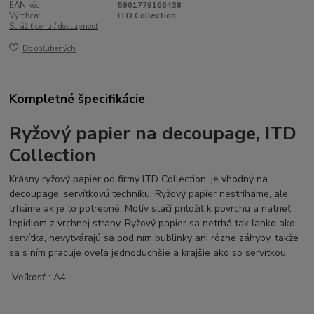
EAN kód:
5901779166438
Výrobca:
ITD Collection
Strážiť cenu / dostupnosť
Do obľúbených
Kompletné špecifikácie
Ryžový papier na decoupage, ITD
Collection
Krásny ryžový papier od firmy ITD Collection, je vhodný na
decoupage, servítkovú techniku. Ryžový papier nestriháme, ale
trháme ak je to potrebné. Motív stačí priložiť k povrchu a natrieť
lepidlom z vrchnej strany. Ryžový papier sa netrhá tak ľahko ako
servítka, nevytvárajú sa pod ním bublinky ani rôzne záhyby, takže
sa s ním pracuje oveľa jednoduchšie a krajšie ako so servítkou.
Veľkosť : A4