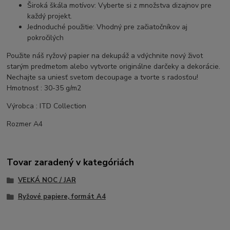
Široká škála motívov: Vyberte si z množstva dizajnov pre
každý projekt.
Jednoduché použitie: Vhodný pre začiatočníkov aj
pokročilých
Použite náš ryžový papier na dekupáž a vdýchnite nový život
starým predmetom alebo vytvorte originálne darčeky a dekorácie.
Nechajte sa uniesť svetom decoupage a tvorte s radosťou!
Hmotnosť : 30-35 g/m2
Výrobca : ITD Collection
Rozmer A4
Tovar zaradený v kategóriách
VEĽKÁ NOC / JAR
Ryžové papiere, formát A4