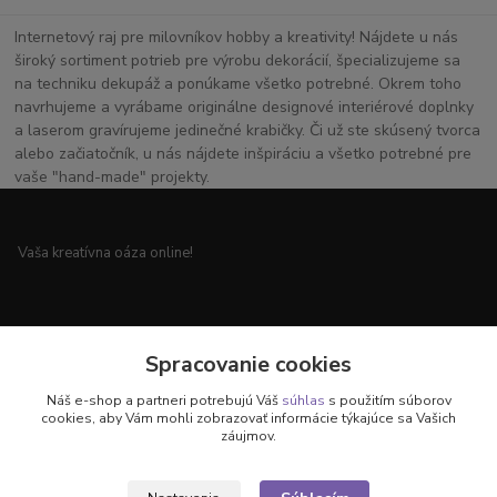
Internetový raj pre milovníkov hobby a kreativity! Nájdete u nás
široký sortiment potrieb pre výrobu dekorácií, špecializujeme sa
na techniku dekupáž a ponúkame všetko potrebné. Okrem toho
navrhujeme a vyrábame originálne designové interiérové doplnky
a laserom gravírujeme jedinečné krabičky. Či už ste skúsený tvorca
alebo začiatočník, u nás nájdete inšpiráciu a všetko potrebné pre
vaše "hand-made" projekty.
Vaša kreatívna oáza online!
Všetko pre vaše handmade projekty a originálne dekorácie.
Spracovanie cookies
Náš e-shop a partneri potrebujú Váš
súhlas
s použitím súborov
cookies, aby Vám mohli zobrazovať informácie týkajúce sa Vašich
záujmov.
Objavte svet kreativity u nás!