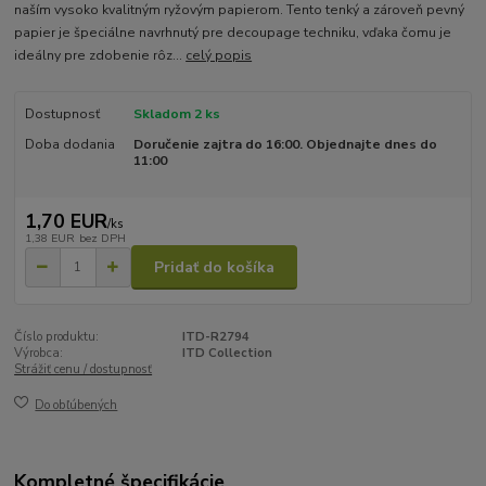
naším vysoko kvalitným ryžovým papierom. Tento tenký a zároveň pevný
papier je špeciálne navrhnutý pre decoupage techniku, vďaka čomu je
ideálny pre zdobenie rôz...
celý popis
Dostupnosť
Skladom 2 ks
Doba dodania
Doručenie zajtra do 16:00. Objednajte dnes do
11:00
1,70 EUR
/
ks
1,38 EUR
bez DPH
Pridať do košíka
Číslo produktu:
ITD-R2794
Výrobca:
ITD Collection
Strážiť cenu / dostupnosť
Do obľúbených
Kompletné špecifikácie