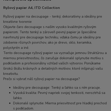
Ryžový papier A4, ITD Collection
Ryžový papier na decoupage - tenký, dekoratívny a ideálny pre
kreatívne tvorenie
Objavte čaro decoupage s naším vysoko kvalitným ryžovým
papierom. Tento tenký a zároveň pevný papier je špeciálne
navrhnutý pre decoupage techniku, vďaka čomu je ideálny pre
zdobenie rôznych povrchov, ako je drevo, sklo, keramika,
polystyrén a iné.
Tento decoupage ryžový papier sa vyznačuje jemnou štruktúrou a
miernou priesvitnosťou, čo zaručuje dokonalé splynutie motívu s
podkladom a profesionálny vzhľad vašich výtvorov. Ponúkame
širokú škálu krásnych a detailných motívov, ktoré inšpirujú vašu
kreativitu.
Prečo si vybrať náš ryžový papier na decoupage?
Ideálny pre decoupage: Tenký a ľahko sa s ním pracuje.
Vysoká kvalita: Pevný napriek svojej tenkosti, neroztrhá sa
ľahko.
Dokonalé splynutie: Mierna priesvitnosť pre hladký prechod
s podkladom.