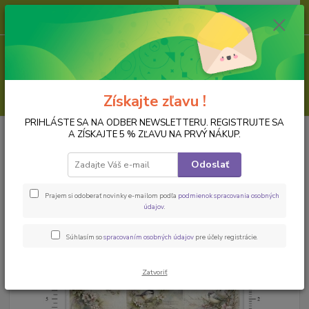
0
ks
za
0,00 EUR
Menu
Hľadať
Získajte zľavu !
PRIHLÁSTE SA NA ODBER NEWSLETTERU. REGISTRUJTE SA
Úvod
PAPIER NA DECOUPAGE
Ryžové papiere, formát A4
Ryžový
A ZÍSKAJTE 5 % ZĽAVU NA PRVÝ NÁKUP.
papier na decoupage ITD-R2794
Odoslať
Ryžový papier na decoupage ITD-
R2794
Prajem si odoberať novinky e-mailom podľa
podmienok spracovania osobných
údajov
.
Novinka
Súhlasím so
spracovaním osobných údajov
pre účely registrácie.
Zatvoriť