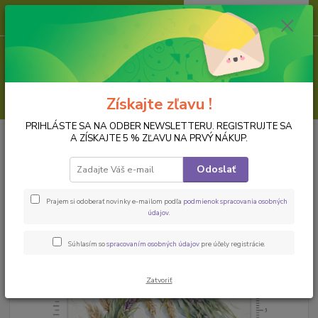
0
ks
za
0,00 EUR
Menu
Hľadať
Získajte zľavu !
PRIHLÁSTE SA NA ODBER NEWSLETTERU. REGISTRUJTE SA
Úvod
PAPIER NA DECOUPAGE
Ryžové papiere, formát A4
Ryžový
A ZÍSKAJTE 5 % ZĽAVU NA PRVÝ NÁKUP.
papier na decoupage ITD-R2417
Odoslať
Ryžový papier na decoupage ITD-
R2417
Prajem si odoberať novinky e-mailom podľa
podmienok spracovania osobných
údajov
.
Súhlasím so
spracovaním osobných údajov
pre účely registrácie.
Zatvoriť