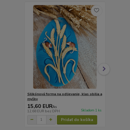
Silikónová forma na odlievanie, klas obilia a
Silikónová f
myšky
15,60 EUR
16,50 E
/
ks
Skladom 1 ks
12,68 EUR
bez DPH
13,41 EUR
b
Pridať do košíka