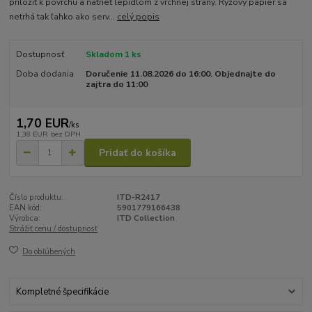
priložiť k povrchu a natrieť lepidlom z vrchnej strany. Ryžový papier sa
netrhá tak ľahko ako serv...
celý popis
Dostupnosť
Skladom 1 ks
Doba dodania
Doručenie 11.08.2026 do 16:00. Objednajte do
zajtra do 11:00
1,70 EUR
/
ks
1,38 EUR
bez DPH
Pridať do košíka
Číslo produktu:
ITD-R2417
EAN kód:
5901779166438
Výrobca:
ITD Collection
Strážiť cenu / dostupnosť
Do obľúbených
Kompletné špecifikácie