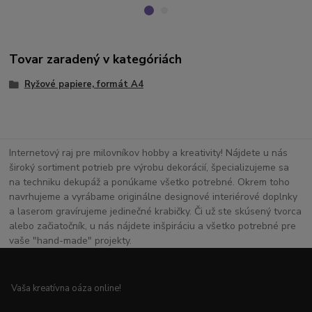
Tovar zaradený v kategóriách
Ryžové papiere, formát A4
Internetový raj pre milovníkov hobby a kreativity! Nájdete u nás
široký sortiment potrieb pre výrobu dekorácií, špecializujeme sa
na techniku dekupáž a ponúkame všetko potrebné. Okrem toho
navrhujeme a vyrábame originálne designové interiérové doplnky
a laserom gravírujeme jedinečné krabičky. Či už ste skúsený tvorca
alebo začiatočník, u nás nájdete inšpiráciu a všetko potrebné pre
vaše "hand-made" projekty.
Vaša kreatívna oáza online!