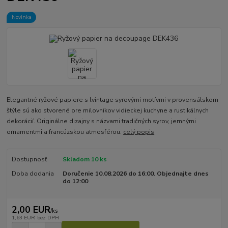
Novinka
Elegantné ryžové papiere s lvintage syrovými motívmi v provensálskom
štýle sú ako stvorené pre milovníkov vidieckej kuchyne a rustikálnych
dekorácií. Originálne dizajny s názvami tradičných syrov, jemnými
ornamentmi a francúzskou atmosférou.
celý popis
Dostupnosť
Skladom 10 ks
Doba dodania
Doručenie 10.08.2026 do 16:00. Objednajte dnes
do 12:00
2,00 EUR
/
ks
1,63 EUR
bez DPH