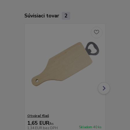
Súvisiaci tovar
2
Novinka
Otvárač fľiaš
Otvárač fľi
1,65 EUR
3,60 EU
/
ks
Skladom 40 ks
1,34 EUR
bez DPH
2,93 EUR
be