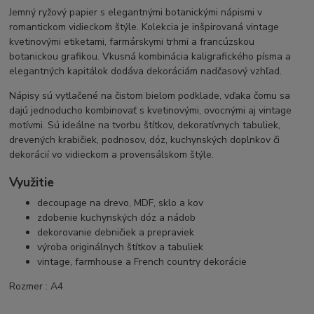
Jemný ryžový papier s elegantnými botanickými nápismi v
romantickom vidieckom štýle. Kolekcia je inšpirovaná vintage
kvetinovými etiketami, farmárskymi trhmi a francúzskou
botanickou grafikou. Vkusná kombinácia kaligrafického písma a
elegantných kapitálok dodáva dekoráciám nadčasový vzhľad.
Nápisy sú vytlačené na čistom bielom podklade, vďaka čomu sa
dajú jednoducho kombinovať s kvetinovými, ovocnými aj vintage
motívmi. Sú ideálne na tvorbu štítkov, dekoratívnych tabuliek,
drevených krabičiek, podnosov, dóz, kuchynských doplnkov či
dekorácií vo vidieckom a provensálskom štýle.
Využitie
decoupage na drevo, MDF, sklo a kov
zdobenie kuchynských dóz a nádob
dekorovanie debničiek a prepraviek
výroba originálnych štítkov a tabuliek
vintage, farmhouse a French country dekorácie
Rozmer : A4