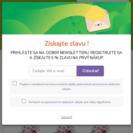
0
ks
za
0,00 EUR
Menu
Hľadať
Získajte zľavu !
PRIHLÁSTE SA NA ODBER NEWSLETTERU. REGISTRUJTE SA
Úvod
PAPIER NA DECOUPAGE
Ryžové papiere, formát A4
Ryžový
A ZÍSKAJTE 5 % ZĽAVU NA PRVÝ NÁKUP.
papier na decoupage DEK383
Odoslať
Ryžový papier na decoupage
DEK383
Prajem si odoberať novinky e-mailom podľa
podmienok spracovania osobných
údajov
.
Novinka
Súhlasím so
spracovaním osobných údajov
pre účely registrácie.
Zatvoriť