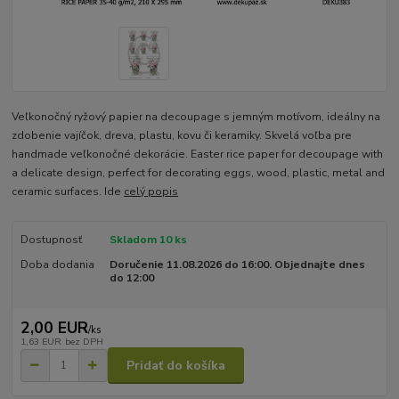
Veľkonočný ryžový papier na decoupage s jemným motívom, ideálny na
zdobenie vajíčok, dreva, plastu, kovu či keramiky. Skvelá voľba pre
handmade veľkonočné dekorácie. Easter rice paper for decoupage with
a delicate design, perfect for decorating eggs, wood, plastic, metal and
ceramic surfaces. Ide
celý popis
Dostupnosť
Skladom 10 ks
Doba dodania
Doručenie 11.08.2026 do 16:00. Objednajte dnes
do 12:00
2,00 EUR
/
ks
1,63 EUR
bez DPH
Pridať do košíka