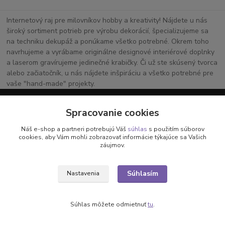
Internetový raj pre milovníkov hobby a kreativity! Nájdete u nás
široký sortiment potrieb pre výrobu dekorácií, špecializujeme sa
na techniku dekupáž a ponúkame všetko potrebné. Okrem toho
navrhujeme a vyrábame originálne designové interiérové doplnky
a laserom gravírujeme jedinečné krabičky. Či už ste skúsený tvorca
alebo začiatočník, u nás nájdete inšpiráciu a všetko potrebné pre
vaše "hand-made" projekty.
Spracovanie cookies
Vaša kreatívna oáza online!
Náš e-shop a partneri potrebujú Váš
súhlas
s použitím súborov
cookies, aby Vám mohli zobrazovať informácie týkajúce sa Vašich
záujmov.
Všetko pre vaše handmade projekty a originálne dekorácie.
Súhlasím
Nastavenia
Súhlas môžete odmietnuť
tu
.
Objavte svet kreativity u nás!