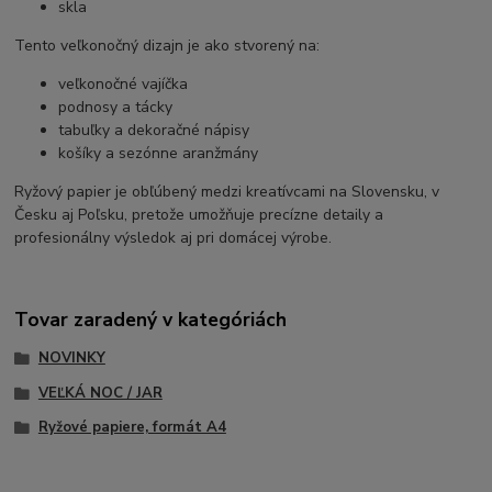
skla
Tento veľkonočný dizajn je ako stvorený na:
veľkonočné vajíčka
podnosy a tácky
tabuľky a dekoračné nápisy
košíky a sezónne aranžmány
Ryžový papier je obľúbený medzi kreatívcami na Slovensku, v
Česku aj Poľsku, pretože umožňuje precízne detaily a
profesionálny výsledok aj pri domácej výrobe.
Tovar zaradený v kategóriách
NOVINKY
VEĽKÁ NOC / JAR
Ryžové papiere, formát A4