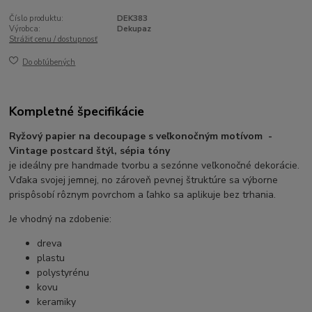
Číslo produktu:
DEK383
Výrobca:
Dekupaz
Strážiť cenu / dostupnosť
Do obľúbených
Kompletné špecifikácie
Ryžový papier na decoupage s veľkonočným motívom -
Vintage postcard štýl, sépia tóny
je ideálny pre handmade tvorbu a sezónne veľkonočné dekorácie.
Vďaka svojej jemnej, no zároveň pevnej štruktúre sa výborne
prispôsobí rôznym povrchom a ľahko sa aplikuje bez trhania.
Je vhodný na zdobenie:
dreva
plastu
polystyrénu
kovu
keramiky