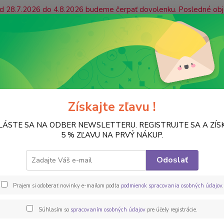
 od 28.7.2026 do 4.8.2026 budeme čerpať dovolenku. Posledné ob
ás prosíme, aby ste platby uhradili včas, prípadne zvážili mož
jaté počas našej dovolenky radi prijmeme a začneme ich vybavova
ONTAKT
Vrátenie tovaru
Hľadať
Získajte zľavu !
LÁSTE SA NA ODBER NEWSLETTERU. REGISTRUJTE SA A ZÍS
PAPIER NA DECOUPAGE
Ryžové papiere, formát A4
Ryžový papier 
5 % ZĽAVU NA PRVÝ NÁKUP.
vý papier na decoupage DEK33
Odoslať
Vytvor
Prajem si odoberať novinky e-mailom podľa
podmienok spracovania osobných údajov
.
papier
vám vy
Súhlasím so
spracovaním osobných údajov
pre účely registrácie.
premen