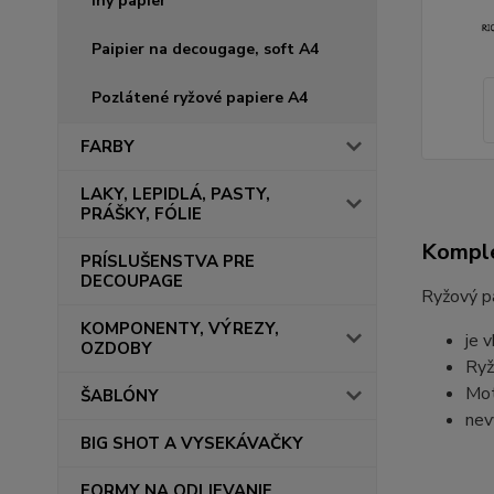
iný papier
Paipier na decougage, soft A4
Pozlátené ryžové papiere A4
FARBY
LAKY, LEPIDLÁ, PASTY,
PRÁŠKY, FÓLIE
Komple
PRÍSLUŠENSTVA PRE
DECOUPAGE
Ryžový p
KOMPONENTY, VÝREZY,
je 
OZDOBY
Ryž
Mot
ŠABLÓNY
nev
BIG SHOT A VYSEKÁVAČKY
FORMY NA ODLIEVANIE