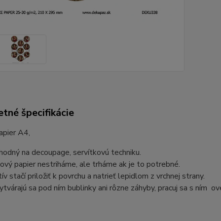
tné špecifikácie
apier A4,
vhodný na decoupage, servítkovú techniku.
ový papier nestriháme, ale trháme ak je to potrebné.
ív stačí priložiť k povrchu a natrieť lepidlom z vrchnej strany.
ytvárajú sa pod ním bublinky ani rôzne záhyby, pracuj sa s ním ove