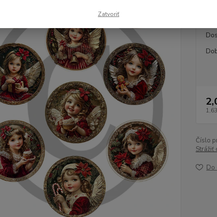
začnit
Zatvoriť
Dos
Dob
2,
1,6
Číslo p
Strážiť
Do 