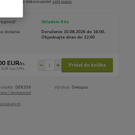
e s vianočným dekorovaním!
celý popis
tupnosť
Skladom 8 ks
a dodania
Doručenie 10.08.2026 do 16:00.
Objednajte dnes do 12:00
00 EUR
/
ks
Pridať do košíka
3 EUR
bez DPH
roduktu:
DEK338
Výrobca:
Dekupaz
 cenu / dostupnosť
obľúbených