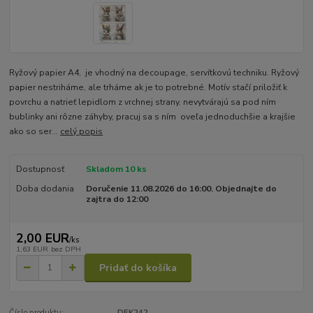
Ryžový papier A4, je vhodný na decoupage, servítkovú techniku. Ryžový
papier nestriháme, ale trháme ak je to potrebné. Motív stačí priložiť k
povrchu a natrieť lepidlom z vrchnej strany. nevytvárajú sa pod ním
bublinky ani rôzne záhyby, pracuj sa s ním oveľa jednoduchšie a krajšie
ako so ser...
celý popis
Dostupnosť
Skladom 10 ks
Doba dodania
Doručenie 11.08.2026 do 16:00. Objednajte do
zajtra do 12:00
2,00 EUR
/
ks
1,63 EUR
bez DPH
Pridať do košíka
Číslo produktu:
DEK242