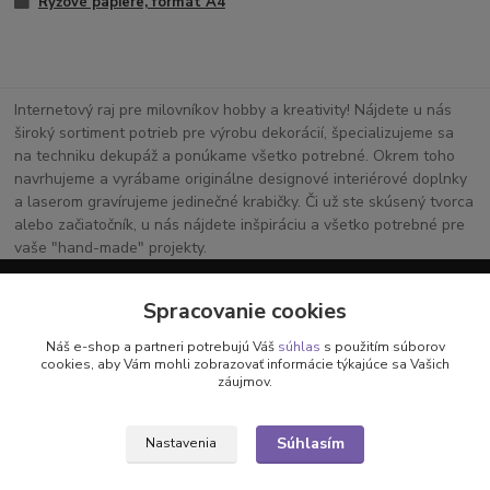
Ryžové papiere, formát A4
Internetový raj pre milovníkov hobby a kreativity! Nájdete u nás
široký sortiment potrieb pre výrobu dekorácií, špecializujeme sa
na techniku dekupáž a ponúkame všetko potrebné. Okrem toho
navrhujeme a vyrábame originálne designové interiérové doplnky
a laserom gravírujeme jedinečné krabičky. Či už ste skúsený tvorca
alebo začiatočník, u nás nájdete inšpiráciu a všetko potrebné pre
vaše "hand-made" projekty.
Spracovanie cookies
Vaša kreatívna oáza online!
Náš e-shop a partneri potrebujú Váš
súhlas
s použitím súborov
cookies, aby Vám mohli zobrazovať informácie týkajúce sa Vašich
záujmov.
Všetko pre vaše handmade projekty a originálne dekorácie.
Súhlasím
Nastavenia