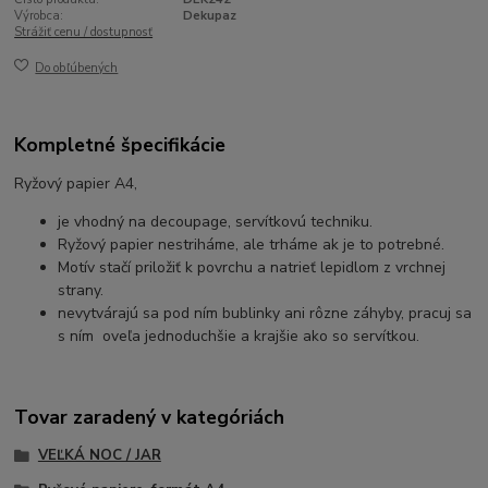
Výrobca:
Dekupaz
Strážiť cenu / dostupnosť
Do obľúbených
Kompletné špecifikácie
Ryžový papier A4,
je vhodný na decoupage, servítkovú techniku.
Ryžový papier nestriháme, ale trháme ak je to potrebné.
Motív stačí priložiť k povrchu a natrieť lepidlom z vrchnej
strany.
nevytvárajú sa pod ním bublinky ani rôzne záhyby, pracuj sa
s ním oveľa jednoduchšie a krajšie ako so servítkou.
Tovar zaradený v kategóriách
VEĽKÁ NOC / JAR