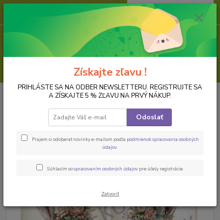
0
ks
za
0,00 EUR
Menu
Hľadať
Získajte zľavu !
PRIHLÁSTE SA NA ODBER NEWSLETTERU. REGISTRUJTE SA
Úvod
PAPIER NA DECOUPAGE
Ryžové papiere, formát A4
Ryžový
A ZÍSKAJTE 5 % ZĽAVU NA PRVÝ NÁKUP.
papier na decoupage DEK242
Odoslať
Ryžový papier na decoupage
DEK242
Prajem si odoberať novinky e-mailom podľa
podmienok spracovania osobných
údajov
.
Súhlasím so
spracovaním osobných údajov
pre účely registrácie.
Zatvoriť