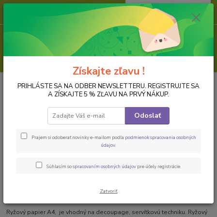
0
ks
za
0,00 EUR
Menu
Hľadať
Získajte zľavu !
Úvod
PAPIER NA DECOUPAGE
Ryžové papiere, formát A4
Ryžový
PRIHLÁSTE SA NA ODBER NEWSLETTERU. REGISTRUJTE SA
papier na decoupage DEK135
A ZÍSKAJTE 5 % ZĽAVU NA PRVÝ NÁKUP.
Ryžový papier na decoupage
Odoslať
DEK135
Prajem si odoberať novinky e-mailom podľa
podmienok spracovania osobných
údajov
.
Súhlasím so
spracovaním osobných údajov
pre účely registrácie.
Zatvoriť
Ryžový papier A4, je vhodný na decoupage, servítkovú techniku. Ryžový