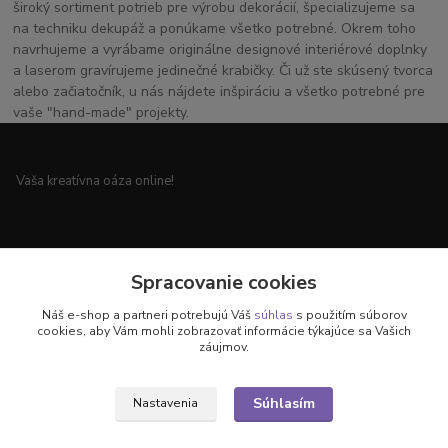
široký sortiment potrieb pre výrobu dekorácií, špecializujeme sa
na techniku dekupáž a ponúkame všetko potrebné. Okrem toho
navrhujeme a vyrábame originálne designové interiérové doplnky
a laserom gravírujeme jedinečné krabičky. Či už ste skúsený tvorca
alebo začiatočník, u nás nájdete inšpiráciu a všetko potrebné pre
vaše "hand-made" projekty.
Vaša kreatívna oáza online!
Všetko pre vaše handmade projekty a originálne dekorácie.
Spracovanie cookies
Náš e-shop a partneri potrebujú Váš
súhlas
s použitím súborov
cookies, aby Vám mohli zobrazovať informácie týkajúce sa Vašich
záujmov.
Objavte svet kreativity u nás!
Súhlasím
Nastavenia