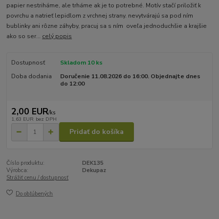
papier nestriháme, ale trháme ak je to potrebné. Motív stačí priložiť k
povrchu a natrieť lepidlom z vrchnej strany. nevytvárajú sa pod ním
bublinky ani rôzne záhyby, pracuj sa s ním oveľa jednoduchšie a krajšie
ako so ser...
celý popis
Dostupnosť
Skladom 10 ks
Doba dodania
Doručenie 11.08.2026 do 16:00. Objednajte dnes
do 12:00
2,00 EUR
/
ks
1,63 EUR
bez DPH
Pridať do košíka
Číslo produktu:
DEK135
Výrobca:
Dekupaz
Strážiť cenu / dostupnosť
Do obľúbených