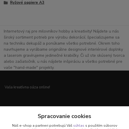
Ryžové papiere A3
Internetový raj pre milovníkov hobby a kreativity! Nájdete u nás
široký sortiment potrieb pre výrobu dekorácií, špecializujeme sa
na techniku dekupáž a ponúkame všetko potrebné. Okrem toho
navrhujeme a vyrábame originálne designové interiérové doplnky
a laserom gravírujeme jedinečné krabičky. Či už ste skúsený tvorca
alebo začiatočník, u nás nájdete inšpiráciu a všetko potrebné pre
vaše "hand-made" projekty.
Vaša kreatívna oáza online!
Všetko pre vaše handmade projekty a originálne dekorácie.
Spracovanie cookies
Náš e-shop a partneri potrebujú Váš
súhlas
s použitím súborov