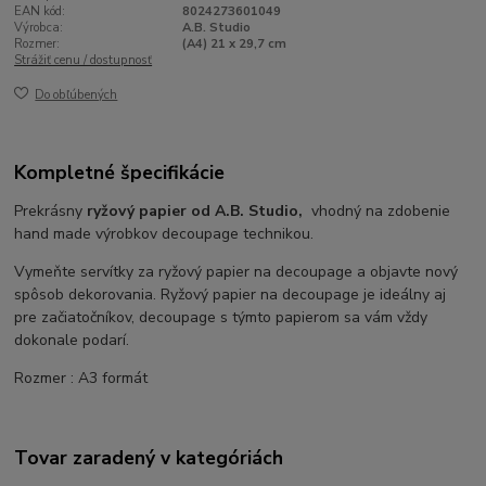
EAN kód:
8024273601049
Výrobca:
A.B. Studio
Rozmer:
(A4) 21 x 29,7 cm
Strážiť cenu / dostupnosť
Do obľúbených
Kompletné špecifikácie
Prekrásny
ryžový papier od A.B. Studio,
vhodný na zdobenie
hand made výrobkov decoupage technikou.
Vymeňte servítky za ryžový papier na decoupage a objavte nový
spôsob dekorovania. Ryžový papier na decoupage je ideálny aj
pre začiatočníkov, decoupage s týmto papierom sa vám vždy
dokonale podarí.
Rozmer : A3 formát
Tovar zaradený v kategóriách