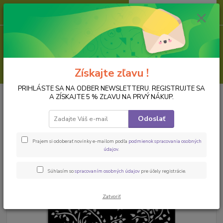
0
ks
za
0,00 EUR
Menu
Hľadať
Získajte zľavu !
PRIHLÁSTE SA NA ODBER NEWSLETTERU. REGISTRUJTE SA
Úvod
NOVINKY
Plastová šablóna KSTDS33
A ZÍSKAJTE 5 % ZĽAVU NA PRVÝ NÁKUP.
Plastová šablóna KSTDS33
Odoslať
Prajem si odoberať novinky e-mailom podľa
podmienok spracovania osobných
údajov
.
Súhlasím so
spracovaním osobných údajov
pre účely registrácie.
Zatvoriť