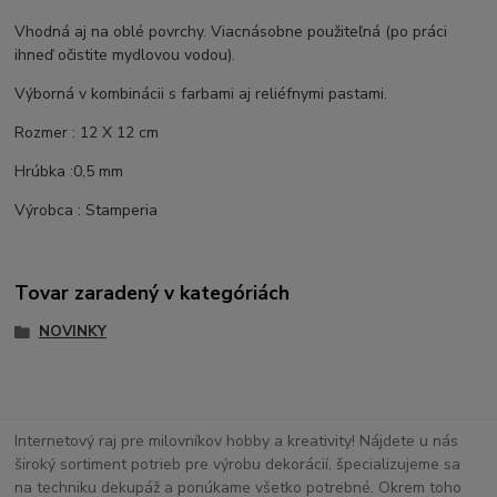
Vhodná aj na oblé povrchy. Viacnásobne použiteľná (po práci
ihneď očistite mydlovou vodou).
Výborná v kombinácii s farbami aj reliéfnymi pastami.
Rozmer : 12 X 12 cm
Hrúbka :0,5 mm
Výrobca : Stamperia
Tovar zaradený v kategóriách
NOVINKY
Internetový raj pre milovníkov hobby a kreativity! Nájdete u nás
široký sortiment potrieb pre výrobu dekorácií, špecializujeme sa
na techniku dekupáž a ponúkame všetko potrebné. Okrem toho