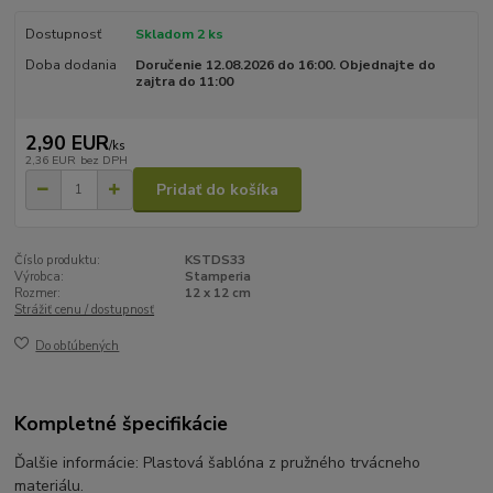
Dostupnosť
Skladom 2 ks
Doba dodania
Doručenie 12.08.2026 do 16:00. Objednajte do
zajtra do 11:00
2,90 EUR
/
ks
2,36 EUR
bez DPH
Pridať do košíka
Číslo produktu:
KSTDS33
Výrobca:
Stamperia
Rozmer:
12 x 12 cm
Strážiť cenu / dostupnosť
Do obľúbených
Kompletné špecifikácie
Ďalšie informácie: Plastová šablóna z pružného trvácneho
materiálu.