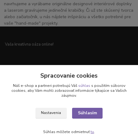
navrhujeme a vyrábame originálne designové interiérové doplnky
a laserom gravírujeme jedinečné krabičky. Či už ste skúsený tvorca
alebo začiatočník, u nás nájdete inšpiráciu a všetko potrebné pre
vaše "hand-made" projekty.
Vaša kreatívna oáza online!
Všetko pre vaše handmade projekty a originálne dekorácie.
Spracovanie cookies
Náš e-shop a partneri potrebujú Váš
súhlas
s použitím súborov
cookies, aby Vám mohli zobrazovať informácie týkajúce sa Vašich
záujmov.
Objavte svet kreativity u nás!
Súhlasím
Nastavenia
Súhlas môžete odmietnuť
tu
.
Vytvorené na
Eshop-rychlo.sk