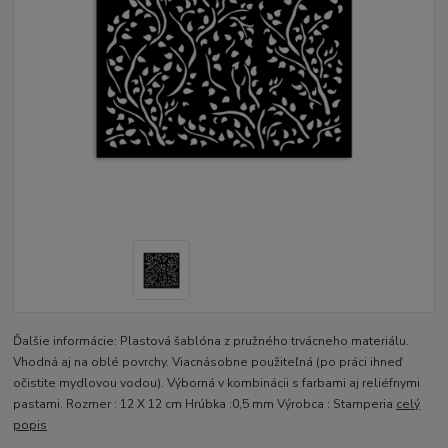
Ďalšie informácie: Plastová šablóna z pružného trvácneho materiálu.
Vhodná aj na oblé povrchy. Viacnásobne použiteľná (po práci ihneď
očistite mydlovou vodou). Výborná v kombinácii s farbami aj reliéfnymi
pastami. Rozmer : 12 X 12 cm Hrúbka :0,5 mm Výrobca : Stamperia
celý
popis