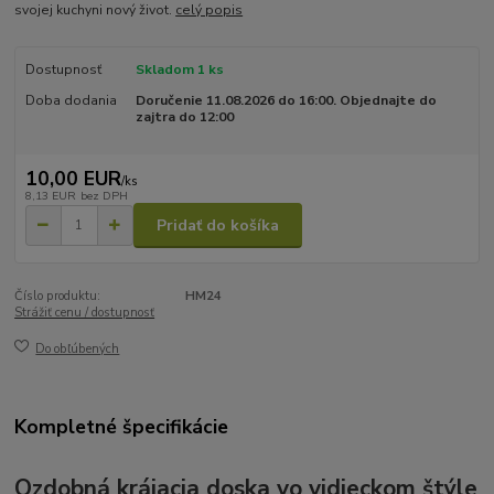
svojej kuchyni nový život.
celý popis
Dostupnosť
Skladom 1 ks
Doba dodania
Doručenie 11.08.2026 do 16:00. Objednajte do
zajtra do 12:00
10,00 EUR
/
ks
8,13 EUR
bez DPH
Pridať do košíka
Číslo produktu:
HM24
Strážiť cenu / dostupnosť
Do obľúbených
Kompletné špecifikácie
Ozdobná krájacia doska vo vidieckom štýle