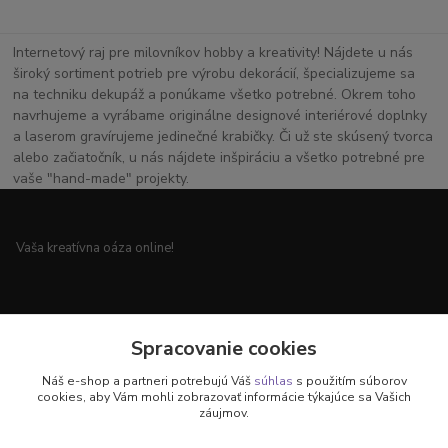
Internetový raj pre milovníkov hobby a kreativity! Nájdete u nás
široký sortiment potrieb pre výrobu dekorácií, špecializujeme sa
na techniku dekupáž a ponúkame všetko potrebné. Okrem toho
navrhujeme a vyrábame originálne designové interiérové doplnky
a laserom gravírujeme jedinečné krabičky. Či už ste skúsený tvorca
alebo začiatočník, u nás nájdete inšpiráciu a všetko potrebné pre
vaše "hand-made" projekty.
Vaša kreatívna oáza online!
Všetko pre vaše handmade projekty a originálne dekorácie.
Spracovanie cookies
Náš e-shop a partneri potrebujú Váš
súhlas
s použitím súborov
cookies, aby Vám mohli zobrazovať informácie týkajúce sa Vašich
záujmov.
Objavte svet kreativity u nás!