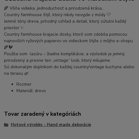
🌾 Vôňa vidieka, jednoduchosť a prirodzená krása…
Country farmhouse štýl, ktorý nikdy nevyjde z módy 🤍
Jemné tóny dreva, prírodný vzhľad a detail, ktorý zútulní každý
priestor ✨
Country farmhouse krajacie dosky, ktoré som zdobila pomocou
najnovších ryžových papierov vo vidieckom štýle z môjho e-shopu
🌾🐓
Použila som lazúru – žiadne komplikácie, a výsledok je jemný,
prirodzený a presne ten „vintage“ look, ktorý milujeme
Sú dokonalým doplnkom do každej country/vintage kuchyne alebo
na terasu 🌿
Rozmer:
Materiál: drevo
Tovar zaradený v kategóriách
Hotové výrobky - Hand made dekorácie