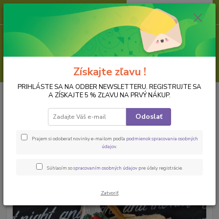
0
ks
za
0,00 EUR
Menu
Hľadať
Získajte zľavu !
PRIHLÁSTE SA NA ODBER NEWSLETTERU. REGISTRUJTE SA
Úvod
Hotové výrobky - Hand made dekorácie
Ozdobný lopárik vo
A ZÍSKAJTE 5 % ZĽAVU NA PRVÝ NÁKUP.
vidieckom štýle
Odoslať
Ozdobný lopárik vo vidieckom
štýle
Prajem si odoberať novinky e-mailom podľa
podmienok spracovania osobných
údajov
.
Novinka
Súhlasím so
spracovaním osobných údajov
pre účely registrácie.
Zatvoriť