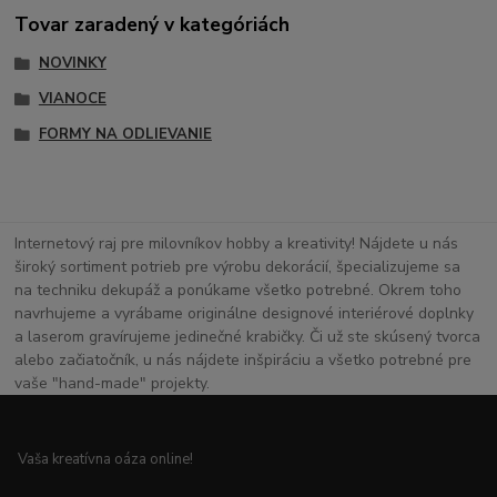
Tovar zaradený v kategóriách
NOVINKY
VIANOCE
FORMY NA ODLIEVANIE
Internetový raj pre milovníkov hobby a kreativity! Nájdete u nás
široký sortiment potrieb pre výrobu dekorácií, špecializujeme sa
na techniku dekupáž a ponúkame všetko potrebné. Okrem toho
navrhujeme a vyrábame originálne designové interiérové doplnky
a laserom gravírujeme jedinečné krabičky. Či už ste skúsený tvorca
alebo začiatočník, u nás nájdete inšpiráciu a všetko potrebné pre
vaše "hand-made" projekty.
Vaša kreatívna oáza online!