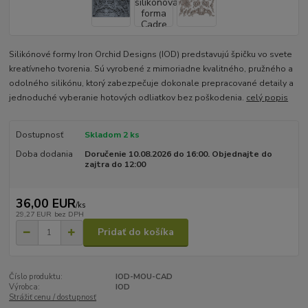
Silikónové formy Iron Orchid Designs (IOD) predstavujú špičku vo svete
kreatívneho tvorenia. Sú vyrobené z mimoriadne kvalitného, pružného a
odolného silikónu, ktorý zabezpečuje dokonale prepracované detaily a
jednoduché vyberanie hotových odliatkov bez poškodenia.
celý popis
Dostupnosť
Skladom 2 ks
Doba dodania
Doručenie 10.08.2026 do 16:00. Objednajte do
zajtra do 12:00
36,00 EUR
/
ks
29,27 EUR
bez DPH
Pridať do košíka
Číslo produktu:
IOD-MOU-CAD
Výrobca:
IOD
Strážiť cenu / dostupnosť