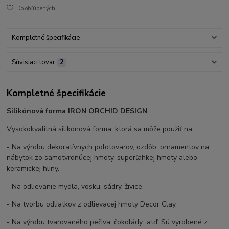
Do obľúbených
Kompletné špecifikácie
Súvisiaci tovar
2
Kompletné špecifikácie
Silikónová forma IRON ORCHID DESIGN
Vysokokvalitná silikónová forma, ktorá sa môže použiť na:
- Na výrobu dekoratívnych polotovarov, ozdôb, ornamentov na
nábytok zo samotvrdnúcej hmoty, superľahkej hmoty alebo
keramickej hliny.
- Na odlievanie mydla, vosku, sádry, živice.
- Na tvorbu odliatkov z odlievacej hmoty Decor Clay.
- Na výrobu tvarovaného pečiva, čokolády...atď. Sú vyrobené z