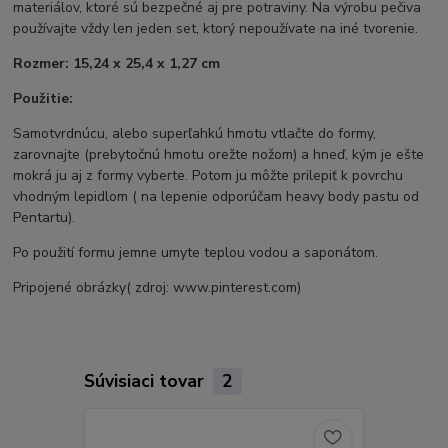
materiálov, ktoré sú bezpečné aj pre potraviny. Na výrobu pečiva
používajte vždy len jeden set, ktorý nepoužívate na iné tvorenie.
Rozmer: 15,24 x 25,4 x 1,27 cm
Použitie:
Samotvrdnúcu, alebo superľahkú hmotu vtlačte do formy,
zarovnajte (prebytočnú hmotu orežte nožom) a hneď, kým je ešte
mokrá ju aj z formy vyberte. Potom ju môžte prilepiť k povrchu
vhodným lepidlom ( na lepenie odporúčam heavy body pastu od
Pentartu).
Po použití formu jemne umyte teplou vodou a saponátom.
Pripojené obrázky( zdroj: www.pinterest.com)
Súvisiaci tovar
2