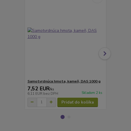
Samotvrdnúca hmota, kameň, DAS 1000 g
Samotvrdnúc
7,52 EUR
4,74 EU
/
ks
Skladom 2 ks
6,11 EUR
bez DPH
3,85 EUR
be
Pridať do košíka