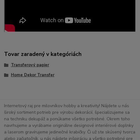
Tovar zaradený v kategóriách
Transferový papier
Home Dekor Transfer
Internetový raj pre milovníkov hobby a kreativity! Nájdete u nás
široký sortiment potrieb pre výrobu dekorácií, špecializujeme sa
na techniku dekupáž a ponúkame všetko potrebné. Okrem toho
navrhujeme a vyrábame originálne designové interiérové doplnky
a laserom gravírujeme jedinečné krabičky. Či už ste skúsený tvorca
alebo začiatočník, u nás nájdete inšpiráciu a všetko potrebné pre