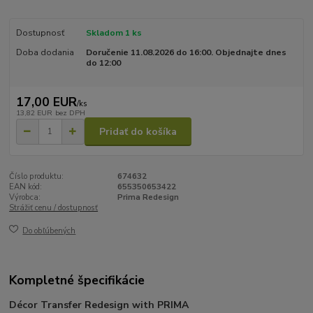
Dostupnosť
Skladom 1 ks
Doba dodania
Doručenie 11.08.2026 do 16:00. Objednajte dnes
do 12:00
17,00 EUR
/
ks
13,82 EUR
bez DPH
Pridať do košíka
Číslo produktu:
674632
EAN kód:
655350653422
Výrobca:
Prima Redesign
Strážiť cenu / dostupnosť
Do obľúbených
Kompletné špecifikácie
Décor Transfer Redesign with PRIMA