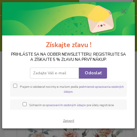
0
ks
za
0,00 EUR
Menu
Hľadať
Získajte zľavu !
PRIHLÁSTE SA NA ODBER NEWSLETTERU. REGISTRUJTE SA
Úvod
PAPIER NA DECOUPAGE
Transferový papier
Home Dekor
A ZÍSKAJTE 5 % ZĽAVU NA PRVÝ NÁKUP.
Transfer
Home Dekor Transfer Redesign
Odoslať
Home Dekor Transfer Redesign
Prajem si odoberať novinky e-mailom podľa
podmienok spracovania osobných
údajov
.
Súhlasím so
spracovaním osobných údajov
pre účely registrácie.
Zatvoriť