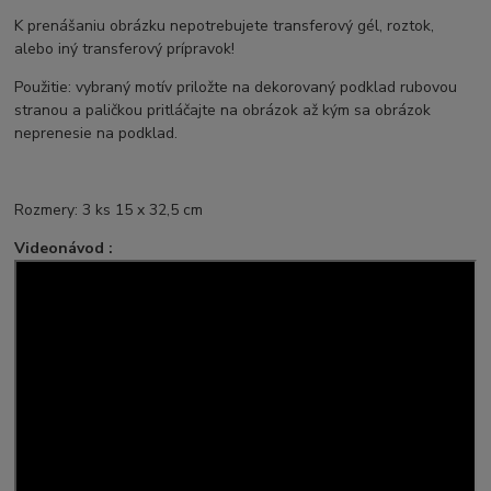
K prenášaniu obrázku nepotrebujete transferový gél, roztok,
alebo iný transferový prípravok!
Použitie: vybraný motív priložte na dekorovaný podklad rubovou
stranou a paličkou pritláčajte na obrázok až kým sa obrázok
neprenesie na podklad.
Rozmery: 3 ks 15 x 32,5 cm
Videonávod :