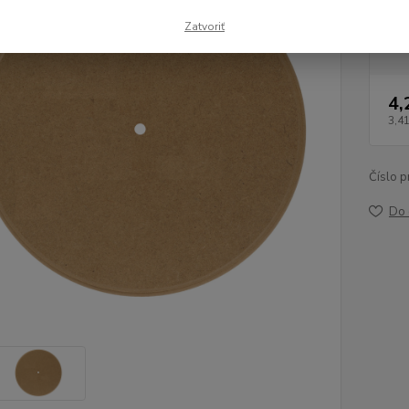
Dob
Zatvoriť
4,
3,4
Číslo p
Do 