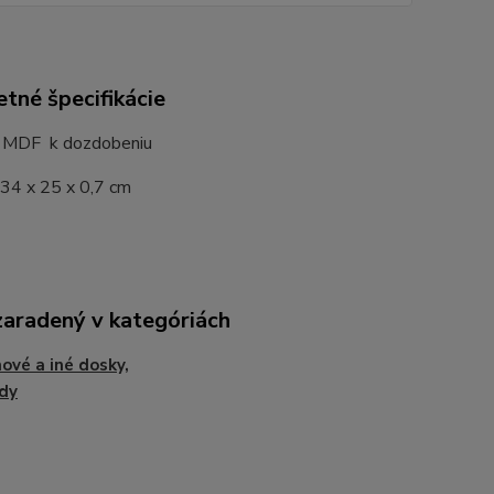
tné špecifikácie
 MDF k dozdobeniu
 34 x 25 x 0,7 cm
zaradený v kategóriách
ové a iné dosky,
dy