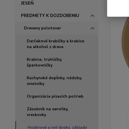
JESEŇ
PREDMETY K DOZDOBENIU
Dreveny polotovar
Darčekové krabičky a krabice
na alkohol z dreva
Krabice, truhličky,
šperkovničky
Kuchynské dopĺnky, nádoby,
svietníky
Organizácia písacích potrieb
Zásobník na servitky,
vreckovky
Hodinové a iné dosky, základy