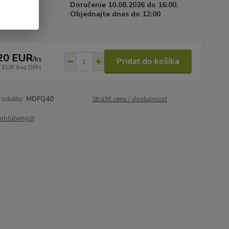
a dodania
Doručenie 10.08.2026 do 16:00.
Objednajte dnes do 12:00
20 EUR
/
ks
Pridať do košíka
1 EUR
bez DPH
roduktu:
MDFQ40
Strážiť cenu / dostupnosť
obľúbených