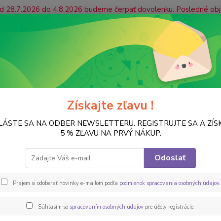
 od 28.7.2026 do 4.8.2026 budeme čerpať dovolenku. Posledné ob
ás prosíme, aby ste platby uhradili včas, prípadne zvážili mož
jaté počas našej dovolenky radi prijmeme a začneme ich vybavova
ONTAKT
Vrátenie tovaru
Hľadať
Získajte zľavu !
LÁSTE SA NA ODBER NEWSLETTERU. REGISTRUJTE SA A ZÍS
PREDMETY K DOZDOBENIU
Dreveny polotovar
Hodinové a iné dosk
5 % ZĽAVU NA PRVÝ NÁKUP.
nový základ bez strojceka
Odoslať
Plaket
Prajem si odoberať novinky e-mailom podľa
podmienok spracovania osobných údajov
.
Súhlasím so
spracovaním osobných údajov
pre účely registrácie.
Dos