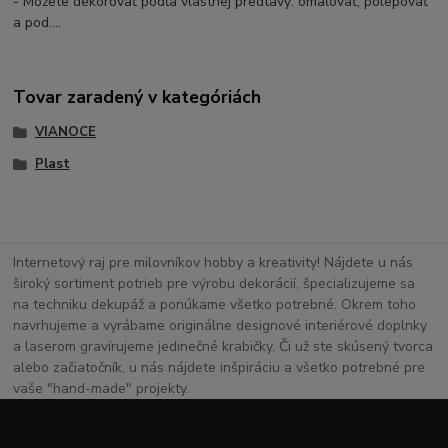
- Môžete dekorovať podľa vlastnej predtavy: omaľovať, polepovať
a pod....
Tovar zaradený v kategóriách
VIANOCE
Plast
Internetový raj pre milovníkov hobby a kreativity! Nájdete u nás
široký sortiment potrieb pre výrobu dekorácií, špecializujeme sa
na techniku dekupáž a ponúkame všetko potrebné. Okrem toho
navrhujeme a vyrábame originálne designové interiérové doplnky
a laserom gravírujeme jedinečné krabičky. Či už ste skúsený tvorca
alebo začiatočník, u nás nájdete inšpiráciu a všetko potrebné pre
vaše "hand-made" projekty.