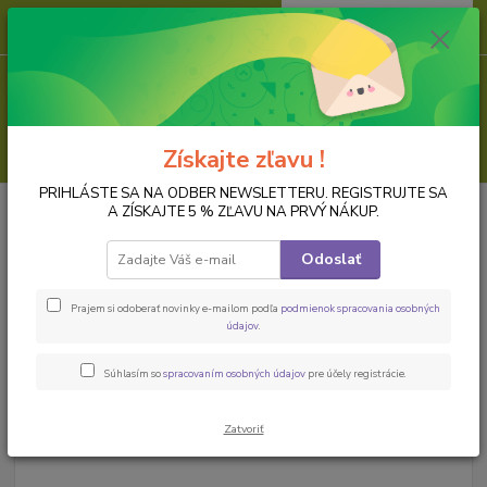
0
ks
za
0,00 EUR
Menu
Hľadať
Získajte zľavu !
PRIHLÁSTE SA NA ODBER NEWSLETTERU. REGISTRUJTE SA
Úvod
PREDMETY K DOZDOBENIU
Plast
Bielý plastový pernikový
A ZÍSKAJTE 5 % ZĽAVU NA PRVÝ NÁKUP.
hojdací koník 11 cm
Odoslať
Bielý plastový pernikový hojdací
koník 11 cm
Prajem si odoberať novinky e-mailom podľa
podmienok spracovania osobných
údajov
.
Súhlasím so
spracovaním osobných údajov
pre účely registrácie.
Zatvoriť