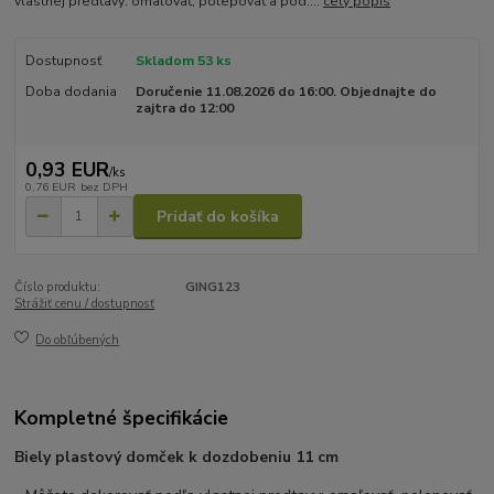
vlastnej predtavy: omaľovať, polepovať a pod....
celý popis
Dostupnosť
Skladom 53 ks
Doba dodania
Doručenie 11.08.2026 do 16:00. Objednajte do
zajtra do 12:00
0,93 EUR
/
ks
0,76 EUR
bez DPH
Pridať do košíka
Číslo produktu:
GING123
Strážiť cenu / dostupnosť
Do obľúbených
Kompletné špecifikácie
Biely plastový domček k dozdobeniu 11 cm