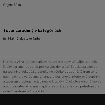
Objem 60 ml.
Tovar zaradený v kategóriách
Matné akrylové farby
Internetový raj pre milovníkov hobby a kreativity! Nájdete u nás
široký sortiment potrieb pre výrobu dekorácií, špecializujeme sa
na techniku dekupáž a ponúkame všetko potrebné. Okrem toho
navrhujeme a vyrábame originálne designové interiérové doplnky
a laserom gravírujeme jedinečné krabičky. Či už ste skúsený tvorca
alebo začiatočník, u nás nájdete inšpiráciu a všetko potrebné pre
vaše "hand-made" projekty.