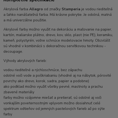
Akrylová farba
Allegro
od značky
Stamperia
je vodou riediteľná
a ľahko nanášateľná farba. Má krásne pokrytie. Je odolná, matná
a má univerzálne použitie.
Akrylové farby možno využiť na dekoráciu a maľovanie na papier,
kartón, maliarske plátno, drevo, kov, sklo, plast (nie PE), keramiku,
kameň, polystyrén, voľne schnúce modelovacie hmoty. Obzvlášť
sú vhodné v kombinácii s dekoračnou servítkovou technikou -
decoupage.
Výhody akrylových farieb:
vodou riediteľné a rýchloschnúce, bez zápachu
odolné voči vode a poškriabaniu (vhodné aj na nábytok, pórovité
povrchy ako drevo, korok, sadra, papier a podobne)
ako podklad možno využiť všetky pevné, mastnoty a prachu
zbavené materiály
farby možno vzájomne miešať a pretierať, sú odolné aj voči
vonkajším poveternostným vplyvom možno dosiahnuť celé
spektrum odtieňov od jemných pastelových farieb až po sýte
farby