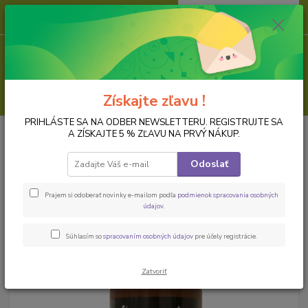
0
ks
za
0,00 EUR
Menu
Hľadať
Získajte zľavu !
PRIHLÁSTE SA NA ODBER NEWSLETTERU. REGISTRUJTE SA
Úvod
FARBY
Matné akrylové farby
Allegro matná akrylová
A ZÍSKAJTE 5 % ZĽAVU NA PRVÝ NÁKUP.
farba,mahagónová
Odoslať
Allegro matná akrylová
farba,mahagónová
Prajem si odoberať novinky e-mailom podľa
podmienok spracovania osobných
údajov
.
Súhlasím so
spracovaním osobných údajov
pre účely registrácie.
Zatvoriť