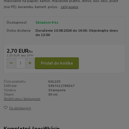
maľovanie na papier, kartón, maliarske plátno, drevo, kov, sklo, plast
(nie PE), keramiku, kameň, polys...
celý popis
Dostupnosť
Skladom 6 ks
Doba dodania
Doručenie 10.08.2026 do 16:00. Objednajte dnes
do 12:00
2,70 EUR
/
ks
2,20 EUR
bez DPH
Pridať do košíka
Číslo produktu:
KAL103
EAN kód:
5997412766547
Výrobca:
Stamperia
Objem:
60 ml
Strážiť cenu / dostupnosť
Do obľúbených
Kompletné špecifikácie