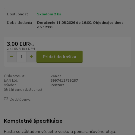
Dostupnosť
Skladom 2 ks
Doba dodania
Doručenie 11.08.2026 do 16:00. Objednajte dnes
do 12:00
3,00 EUR
/
ks
2,44 EUR
bez DPH
Pridať do košíka
Číslo produktu:
26677
EAN kód:
5997412789287
Výrobca:
Pentart
Strážiť cenu / dostupnosť
Do obľúbených
Kompletné špecifikácie
Pasta so základom včelieho vosku a pomarančového oleja.