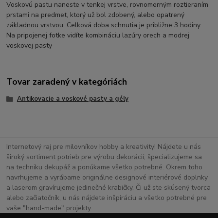
Voskovú pastu naneste v tenkej vrstve, rovnomerným roztieraním
prstami na predmet, ktorý už bol zdobený, alebo opatrený
základnou vrstvou. Celková doba schnutia je približne 3 hodiny.
Na pripojenej fotke vidíte kombináciu lazúry orech a modrej
voskovej pasty
Tovar zaradený v kategóriách
Antikovacie a voskové pasty a gély
Internetový raj pre milovníkov hobby a kreativity! Nájdete u nás
široký sortiment potrieb pre výrobu dekorácií, špecializujeme sa
na techniku dekupáž a ponúkame všetko potrebné. Okrem toho
navrhujeme a vyrábame originálne designové interiérové doplnky
a laserom gravírujeme jedinečné krabičky. Či už ste skúsený tvorca
alebo začiatočník, u nás nájdete inšpiráciu a všetko potrebné pre
vaše "hand-made" projekty.