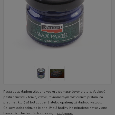
Pasta so základom včelieho vosku a pomarančového oleja. Voskovú
pastu naneste v tenkej vrstve, rovnomerným roztieraním prstami na
predmet, ktorý už bol zdobený, alebo opatrený základnou vrstvou.
Celková doba schnutia je približne 3 hodiny. Na pripojenej fotke vidíte
kombináciu lazúry orech a modrej ...
celý popis