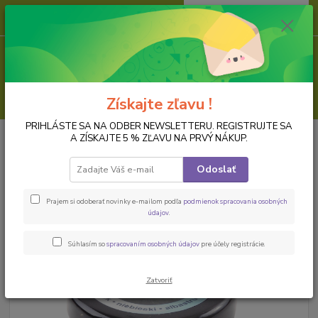
0
ks
za
0,00 EUR
Menu
Hľadať
Získajte zľavu !
PRIHLÁSTE SA NA ODBER NEWSLETTERU. REGISTRUJTE SA
Úvod
LAKY, LEPIDLÁ, PASTY, PRÁŠKY, FÓLIE
Antikovacie a voskové
A ZÍSKAJTE 5 % ZĽAVU NA PRVÝ NÁKUP.
pasty a gély
Vosková pasta, 20 ml, modrá
Odoslať
Vosková pasta, 20 ml, modrá
Prajem si odoberať novinky e-mailom podľa
podmienok spracovania osobných
údajov
.
Súhlasím so
spracovaním osobných údajov
pre účely registrácie.
Zatvoriť