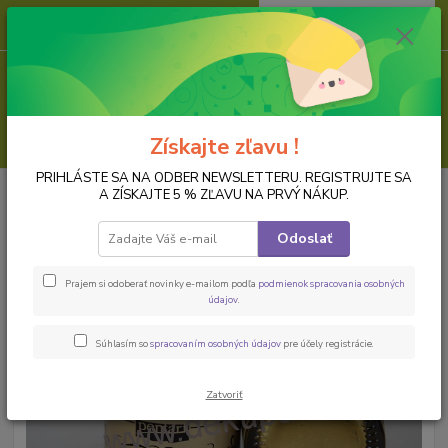
0
ks
za
0,00 EUR
Menu
Hľadať
Získajte zľavu !
PRIHLÁSTE SA NA ODBER NEWSLETTERU. REGISTRUJTE SA
Úvod
FARBY
Tekutý kov
Tekutý kov, antická zlatá
A ZÍSKAJTE 5 % ZĽAVU NA PRVÝ NÁKUP.
Tekutý kov, antická zlatá
Odoslať
Prajem si odoberať novinky e-mailom podľa
podmienok spracovania osobných
údajov
.
Súhlasím so
spracovaním osobných údajov
pre účely registrácie.
Zatvoriť