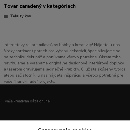
Tovar zaradený v kategóriách
Tekutý kov
Internetový raj pre milovníkov hobby a kreativity! Nájdete u nás
široký sortiment potrieb pre výrobu dekorácií, špecializujeme sa
na techniku dekupáž a ponúkame všetko potrebné. Okrem toho
navrhujeme a vyrábame originálne designové interiérové doplnky
a laserom gravírujeme jedinečné krabičky. Či už ste skúsený tvorca
alebo začiatočník, u nás nájdete inšpiráciu a všetko potrebné pre
vaše "hand-made" projekty.
Vaša kreatívna oáza online!
Všetko pre vaše handmade projekty a originálne dekorácie.