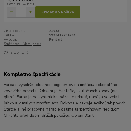
/
ks
2,85 EUR
bez DPH
Pridať do košíka
Číslo produktu:
21083
EAN kód:
5997412794281
Výrobca:
Pentart
Strážiť cenu / dostupnosť
Do obľúbených
Kompletné špecifikácie
Farba s vysokým obsahom pigmentov na imitáciu dokonalého
kovového povrchu. Obsahuje čiastočky skutočných kovov (nie
glitre). Farba je na syntetickej báze, je tekutá, nanáša sa veľmi
ľahko a v malých množstvách. Dokonale zakryje akýkoľvek povrch.
Štetce a iné pracovné náradie čistíme terpentínovým riedidlom.
Chráňte pred deťmi, dráždi pokožku. Objem 30ml