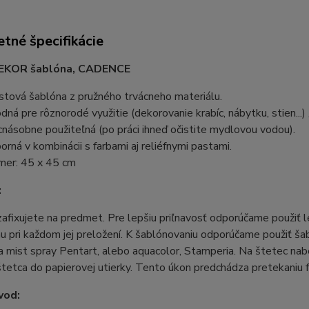
tné špecifikácie
EKOR šablóna, CADENCE
stová šablóna z pružného trvácneho materiálu.
dná pre rôznorodé využitie (dekorovanie krabíc, nábytku, stien...) 
cnásobne použiteľná (po práci ihneď očistite mydlovou vodou).
orná v kombinácii s farbami aj reliéfnymi pastami.
mer: 45 x 45 cm
:
afixujete na predmet. Pre lepšiu priľnavosť odporúčame použiť lep
u pri každom jej preložení. K šablónovaniu odporúčame použiť šabl
 mist spray Pentart, alebo aquacolor, Stamperia. Na štetec nab
štetca do papierovej utierky. Tento úkon predchádza pretekaniu 
vod: