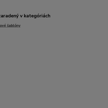
zaradený v kategóriách
ové šablóny