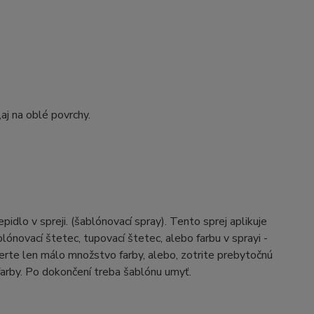
,aj na oblé povrchy.
idlo v spreji. (šablónovací spray). Tento sprej aplikuje
ónovací štetec, tupovací štetec, alebo farbu v sprayi -
erte len málo množstvo farby, alebo, zotrite prebytočnú
farby. Po dokončení treba šablónu umyť.