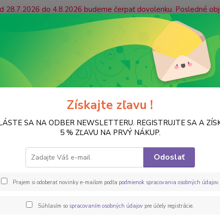
 od 28.7.2026 do 4.8.2026 budeme čerpať dovolenku. Posledné ob
ás prosíme, aby ste platby uhradili včas, prípadne zvážili mož
jaté počas našej dovolenky radi prijmeme a začneme ich vybavova
ONTAKT
Vrátenie tovaru
Hľadať
Získajte zľavu !
LÁSTE SA NA ODBER NEWSLETTERU. REGISTRUJTE SA A ZÍS
ŠABLÓNY
Plastové šablóny
Šablóna HD15
5 % ZĽAVU NA PRVÝ NÁKUP.
lóna HD15
Odoslať
HOME 
Prajem si odoberať novinky e-mailom podľa
podmienok spracovania osobných údajov
.
trvácn
krabíc,
Súhlasím so
spracovaním osobných údajov
pre účely registrácie.
(po pr