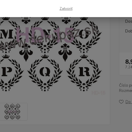
farbami
Zatvoriť
Dos
Dob
8,
7,2
Číslo p
Rozmer
Do 