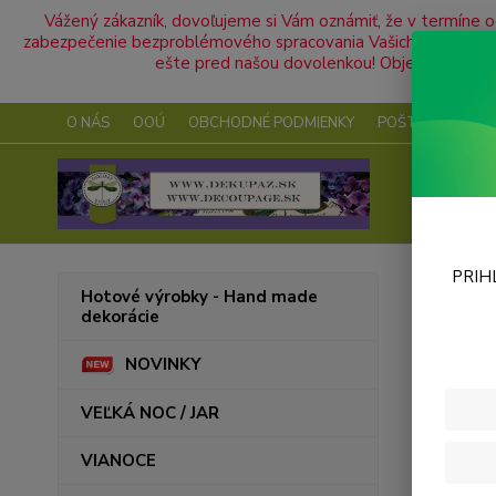
Vážený zákazník, dovoľujeme si Vám oznámiť, že v termíne
zabezpečenie bezproblémového spracovania Vašich objednávok V
ešte pred našou dovolenkou! Objednávky pri
O NÁS
OOÚ
OBCHODNÉ PODMIENKY
POŠTOVNÉ
K
PRIH
Úvod
Hotové výrobky - Hand made
dekorácie
Šab
NOVINKY
VEĽKÁ NOC / JAR
VIANOCE