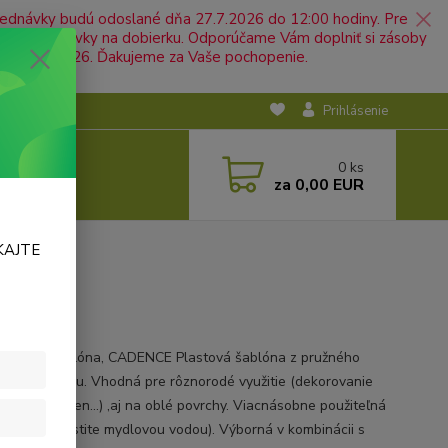
jednávky budú odoslané dňa 27.7.2026 do 12:00 hodiny. Pre
nosť objednávky na dobierku. Odporúčame Vám doplniť si zásoby
ť od 5.8.2026. Ďakujeme za Vaše pochopenie.
Prihlásenie
0
ks
za
0,00 EUR
KAJTE
DEKOR šablóna, CADENCE Plastová šablóna z pružného
eho materiálu. Vhodná pre rôznorodé využitie (dekorovanie
 nábytku, stien...) ,aj na oblé povrchy. Viacnásobne použiteľná
áci ihneď očistite mydlovou vodou). Výborná v kombinácii s