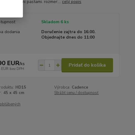
 aj reliéfnymi pastami. rozmer:...
celý popis
tupnosť
Skladom 6 ks
a dodania
Doručenie zajtra do 16:00.
Objednajte dnes do 11:00
90 EUR
/
ks
Pridať do košíka
4 EUR
bez DPH
roduktu:
HD15
Výrobca:
Cadence
:
45 x 45 cm
Strážiť cenu / dostupnosť
obľúbených