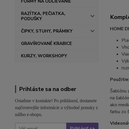
FORMY NA ODLIEVANIE
RAZÍTKA, PEČIATKA,
Komple
PODUŠKY
HOME D
ČIPKY, STUHY, PRÁMIKY
Pla
GRAVÍROVANÉ KRABICE
Vho
Via
KURZY, WORKSHOPY
Výb
roz
Použitie
Prihláste sa na odber
Šablónu z
na šablón
Ostaňme v kontakte! Po prihlásení, dostanete
ako media
najčerstvejšie informácie a výhodné ponuky z
farbu zo 
nášho e-shopu.
Videoná
Prihlásiť sa