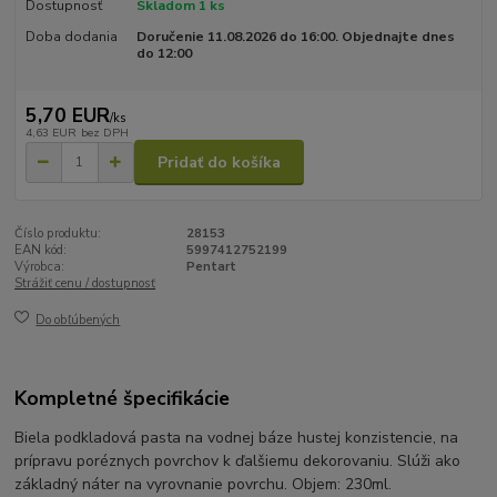
Dostupnosť
Skladom 1 ks
Doba dodania
Doručenie 11.08.2026 do 16:00. Objednajte dnes
do 12:00
5,70 EUR
/
ks
4,63 EUR
bez DPH
Pridať do košíka
Číslo produktu:
28153
EAN kód:
5997412752199
Výrobca:
Pentart
Strážiť cenu / dostupnosť
Do obľúbených
Kompletné špecifikácie
Biela podkladová pasta na vodnej báze hustej konzistencie, na
prípravu poréznych povrchov k ďalšiemu dekorovaniu. Slúži ako
základný náter na vyrovnanie povrchu. Objem: 230ml.