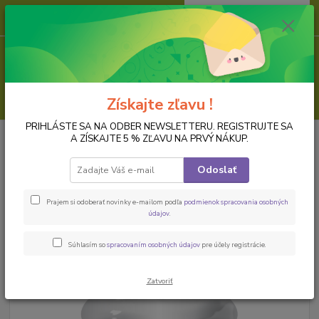
0
ks
za
0,00 EUR
Menu
Hľadať
Získajte zľavu !
PRIHLÁSTE SA NA ODBER NEWSLETTERU. REGISTRUJTE SA
Úvod
LAKY, LEPIDLÁ, PASTY, PRÁŠKY, FÓLIE
Pasty, štruktúra, 3D efekt
A ZÍSKAJTE 5 % ZĽAVU NA PRVÝ NÁKUP.
Primer pasta, GESSO soft, 230 ml
Odoslať
Primer pasta, GESSO soft, 230 ml
Prajem si odoberať novinky e-mailom podľa
podmienok spracovania osobných
údajov
.
Súhlasím so
spracovaním osobných údajov
pre účely registrácie.
Zatvoriť