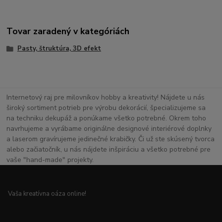
Tovar zaradený v kategóriách
Pasty, štruktúra, 3D efekt
Internetový raj pre milovníkov hobby a kreativity! Nájdete u nás
široký sortiment potrieb pre výrobu dekorácií, špecializujeme sa
na techniku dekupáž a ponúkame všetko potrebné. Okrem toho
navrhujeme a vyrábame originálne designové interiérové doplnky
a laserom gravírujeme jedinečné krabičky. Či už ste skúsený tvorca
alebo začiatočník, u nás nájdete inšpiráciu a všetko potrebné pre
vaše "hand-made" projekty.
Vaša kreatívna oáza online!