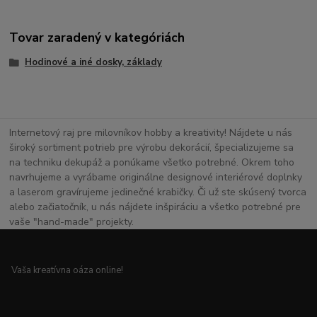
Tovar zaradený v kategóriách
Hodinové a iné dosky, základy
Internetový raj pre milovníkov hobby a kreativity! Nájdete u nás
široký sortiment potrieb pre výrobu dekorácií, špecializujeme sa
na techniku dekupáž a ponúkame všetko potrebné. Okrem toho
navrhujeme a vyrábame originálne designové interiérové doplnky
a laserom gravírujeme jedinečné krabičky. Či už ste skúsený tvorca
alebo začiatočník, u nás nájdete inšpiráciu a všetko potrebné pre
vaše "hand-made" projekty.
Vaša kreatívna oáza online!