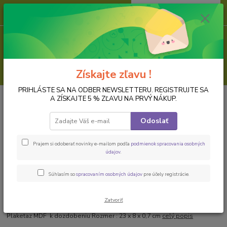
0
ks
za
0,00 EUR
Menu
Hľadať
Získajte zľavu !
PRIHLÁSTE SA NA ODBER NEWSLETTERU. REGISTRUJTE SA
Úvod
PREDMETY K DOZDOBENIU
Dreveny polotovar
Hodinové a iné
A ZÍSKAJTE 5 % ZĽAVU NA PRVÝ NÁKUP.
dosky, základy
Plaketa z MDF, obdlžníková
Odoslať
Plaketa z MDF, obdlžníková
Prajem si odoberať novinky e-mailom podľa
podmienok spracovania osobných
údajov
.
Súhlasím so
spracovaním osobných údajov
pre účely registrácie.
Zatvoriť
Plaketaz MDF k dozdobeniu Rozmer : 23 x 8 x 0,7 cm
celý popis