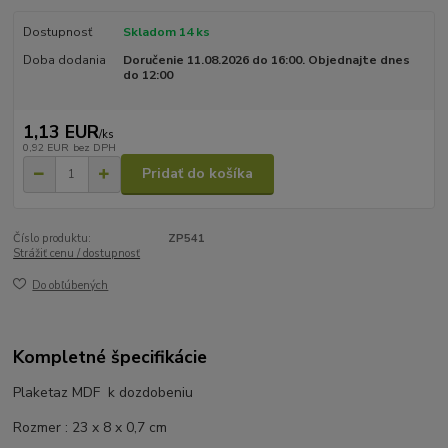
Dostupnosť
Skladom 14 ks
Doba dodania
Doručenie 11.08.2026 do 16:00. Objednajte dnes
do 12:00
1,13 EUR
/
ks
0,92 EUR
bez DPH
Pridať do košíka
Číslo produktu:
ZP541
Strážiť cenu / dostupnosť
Do obľúbených
Kompletné špecifikácie
Plaketaz MDF k dozdobeniu
Rozmer : 23 x 8 x 0,7 cm