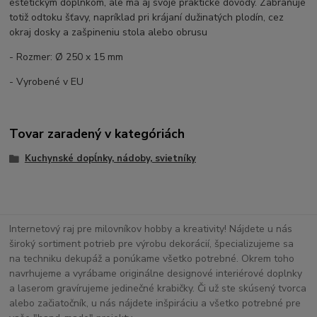
estetickým doplnkom, ale má aj svoje praktické dôvody. Zabraňuje
totiž odtoku šťavy, napríklad pri krájaní dužinatých plodín, cez
okraj dosky a zašpineniu stola alebo obrusu
- Rozmer: Ø 250 x 15 mm
- Vyrobené v EU
Tovar zaradený v kategóriách
Kuchynské dopĺnky, nádoby, svietníky
Internetový raj pre milovníkov hobby a kreativity! Nájdete u nás
široký sortiment potrieb pre výrobu dekorácií, špecializujeme sa
na techniku dekupáž a ponúkame všetko potrebné. Okrem toho
navrhujeme a vyrábame originálne designové interiérové doplnky
a laserom gravírujeme jedinečné krabičky. Či už ste skúsený tvorca
alebo začiatočník, u nás nájdete inšpiráciu a všetko potrebné pre