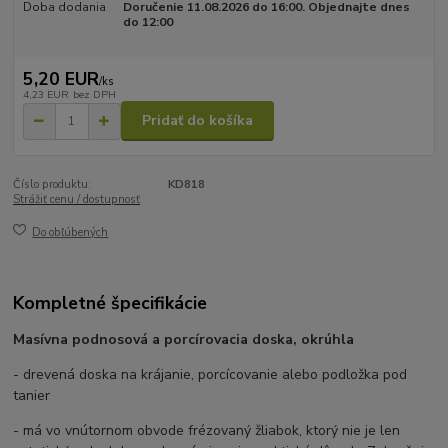
Doba dodania
Doručenie 11.08.2026 do 16:00. Objednajte dnes
do 12:00
5,20 EUR
/
ks
4,23 EUR
bez DPH
Pridať do košíka
Číslo produktu:
KD818
Strážiť cenu / dostupnosť
Do obľúbených
Kompletné špecifikácie
Masívna podnosová a porcírovacia doska, okrúhla
- drevená doska na krájanie, porcícovanie alebo podložka pod
tanier
- má vo vnútornom obvode frézovaný žliabok, ktorý nie je len