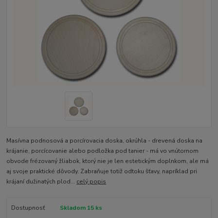
Masívna podnosová a porcírovacia doska, okrúhla - drevená doska na
krájanie, porcícovanie alebo podložka pod tanier - má vo vnútornom
obvode frézovaný žliabok, ktorý nie je len estetickým doplnkom, ale má
aj svoje praktické dôvody. Zabraňuje totiž odtoku šťavy, napríklad pri
krájaní dužinatých plod...
celý popis
Dostupnosť
Skladom 15 ks