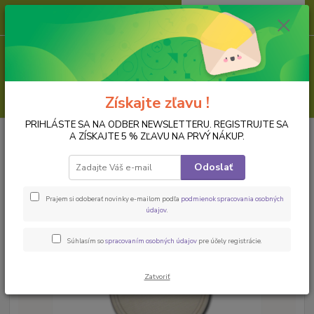
0
ks
za
0,00 EUR
Menu
Hľadať
Získajte zľavu !
PRIHLÁSTE SA NA ODBER NEWSLETTERU. REGISTRUJTE SA
Úvod
PREDMETY K DOZDOBENIU
Dreveny polotovar
Kuchynské
A ZÍSKAJTE 5 % ZĽAVU NA PRVÝ NÁKUP.
dopĺnky, nádoby, svietníky
Okrúhla drevená doska na krájanie, 25 cm
Odoslať
Okrúhla drevená doska na
krájanie, 25 cm
Prajem si odoberať novinky e-mailom podľa
podmienok spracovania osobných
údajov
.
Súhlasím so
spracovaním osobných údajov
pre účely registrácie.
Zatvoriť