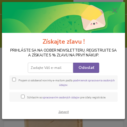
0
ks
za
0,00 EUR
Menu
Hľadať
Získajte zľavu !
PRIHLÁSTE SA NA ODBER NEWSLETTERU. REGISTRUJTE SA
Úvod
PREDMETY K DOZDOBENIU
Dreveny polotovar
Čajové krabice,
A ZÍSKAJTE 5 % ZĽAVU NA PRVÝ NÁKUP.
kazety
Krabica na čaj, 9 priečinkova
Odoslať
Krabica na čaj, 9 priečinkova
Prajem si odoberať novinky e-mailom podľa
podmienok spracovania osobných
údajov
.
Súhlasím so
spracovaním osobných údajov
pre účely registrácie.
Zatvoriť