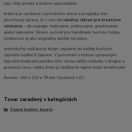
čaju vždy poruke a krásne usporiadané.
Krabica je vyrobená z prírodného dreva a preglejky, bez
povrchovej úpravy, čo z nej robí
ideálny základ pre kreatívne
zdobenie
– decoupage, maľovanie, patinovanie, gravírovanie
alebo lakovanie. Skvelo sa hodí pre handmade tvorcov, hobby
nadšencov aj ako originálny darček na mieru.
Jednoduchý nadčasový dizajn zapadne do každej kuchyne,
čajového kútika či čajovne. V porovnaní s hotovo upravenými
čajovými krabicami ponúka táto verzia väčšiu slobodu v dizajne a
priaznivú cenu, vďaka čomu je obľúbená najmä medzi kreatívcami.
Rozmer: 240 x 210 x 78 mm Vyrobené v EU
Tovar zaradený v kategóriách
Čajové krabice, kazety