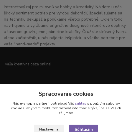
Internetový raj pre milovníkov hobby a kreativity! Nájdete u nás
široký sortiment potrieb pre výrobu dekorácií, špecializujeme sa
na techniku dekupáž a ponúkame všetko potrebné. Okrem toho
navrhujeme a vyrábame originálne designové interiérové doplnky
a laserom gravírujeme jedinečné krabičky. Či už ste skúsený tvorca
alebo začiatočník, u nás nájdete inšpiráciu a všetko potrebné pre
vaše "hand-made" projekty.
Vaša kreatívna oáza online!
Všetko pre vaše handmade projekty a originálne dekorácie.
Spracovanie cookies
Náš e-shop a partneri potrebujú Váš
súhlas
s použitím súborov
cookies, aby Vám mohli zobrazovať informácie týkajúce sa Vašich
záujmov.
Objavte svet kreativity u nás!
Súhlasím
Nastavenia