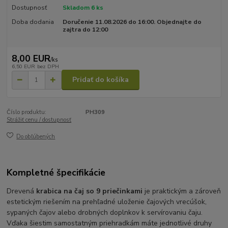
Dostupnosť
Skladom 6 ks
Doba dodania
Doručenie 11.08.2026 do 16:00. Objednajte do
zajtra do 12:00
8,00 EUR
/
ks
6,50 EUR
bez DPH
Pridať do košíka
Číslo produktu:
PH309
Strážiť cenu / dostupnosť
Do obľúbených
Kompletné špecifikácie
Drevená
krabica na čaj so 9 priečinkami
je praktickým a zároveň
estetickým riešením na prehľadné uloženie čajových vrecúšok,
sypaných čajov alebo drobných doplnkov k servírovaniu čaju.
Vďaka šiestim samostatným priehradkám máte jednotlivé druhy