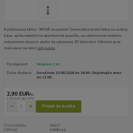
Kontúrovacia farba – NOVÁ receptúra! Univerzálna hustá farba na vodnej
báze, aplikovateľná na akomkoľvek povrchu, na obkreslenie motívov,
zvýraznenie obrysov alebo na vytváranie 3D dekorácií. Výborná aj na
maľovanie na sklo!
celý popis
Dostupnosť
Skladom 1 ks
Doba dodania
Doručenie 10.08.2026 do 16:00. Objednajte dnes
do 12:00
2,90 EUR
/
ks
2,36 EUR
bez DPH
Pridať do košíka
Číslo produktu:
14117
EAN kód:
6,00E+12