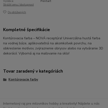
Výrobca:
Pentart
Strážiť cenu / dostupnosť
Do obľúbených
Kompletné špecifikácie
Kontúrovacia farba – NOVÁ receptúra! Univerzálna hustá farba
na vodnej báze, aplikovateľná na akomkoľvek povrchu, na
obkreslenie motívov, zvýraznenie obrysov alebo na vytváranie 3D
dekorácií. Výborná aj na maľovanie na sklo!
Tovar zaradený v kategóriách
Kontúrovacie farby
Internetový raj pre milovníkov hobby a kreativity! Nájdete u nás