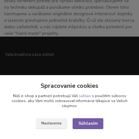
široký sortiment potrieb pre výrobu dekorácií, špecializujeme sa
na techniku dekupáž a ponúkame všetko potrebné. Okrem toho
navrhujeme a vyrábame originálne designové interiérové doplnky
a laserom gravírujeme jedinečné krabičky. Či už ste skúsený tvorca
alebo začiatočník, u nás nájdete inšpiráciu a všetko potrebné pre
vaše "hand-made" projekty.
Vaša kreatívna oáza online!
Všetko pre vaše handmade projekty a originálne dekorácie.
Spracovanie cookies
Náš e-shop a partneri potrebujú Váš
súhlas
s použitím súborov
cookies, aby Vám mohli zobrazovať informácie týkajúce sa Vašich
záujmov.
Objavte svet kreativity u nás!
Súhlasím
Nastavenia