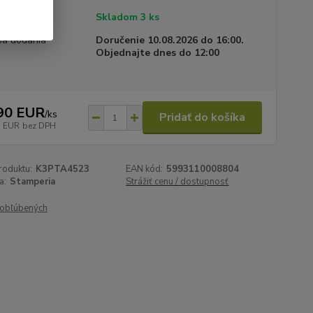
tupnosť
Skladom 3 ks
a dodania
Doručenie 10.08.2026 do 16:00.
Objednajte dnes do 12:00
90 EUR
/
ks
Pridať do košíka
1 EUR
bez DPH
roduktu:
K3PTA4523
EAN kód:
5993110008804
a:
Stamperia
Strážiť cenu / dostupnosť
obľúbených