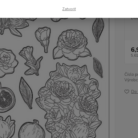
Dos
Zatvoriť
Dob
6,
5,6
Číslo p
Výrobc
Do 