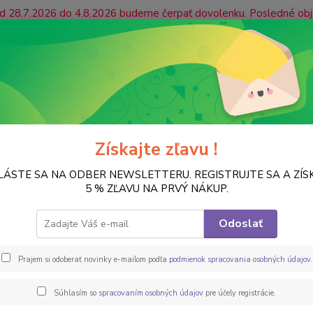
 od 28.7.2026 do 4.8.2026 budeme čerpať dovolenku. Posledné ob
ás prosíme, aby ste platby uhradili včas, prípadne zvážili mož
jaté počas našej dovolenky radi prijmeme a začneme ich vybavova
ONTAKT
Vrátenie tovaru
Hľadať
Získajte zľavu !
LÁSTE SA NA ODBER NEWSLETTERU. REGISTRUJTE SA A ZÍS
FORMY NA ODLIEVANIE
Formy na odlievanie, K3PTA4523
5 % ZĽAVU NA PRVÝ NÁKUP.
y na odlievanie, K3PTA4523
Odoslať
Flexib
Prajem si odoberať novinky e-mailom podľa
podmienok spracovania osobných údajov
.
modelo
popis
Súhlasím so
spracovaním osobných údajov
pre účely registrácie.