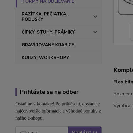
FORMY NA ODLIEVANIE
RAZÍTKA, PEČIATKA,
PODUŠKY
ČIPKY, STUHY, PRÁMIKY
GRAVÍROVANÉ KRABICE
KURZY, WORKSHOPY
Komple
Flexibil
Prihláste sa na odber
Rozmer c
Ostaňme v kontakte! Po prihlásení, dostanete
Výrobca:
najčerstvejšie informácie a výhodné ponuky z
nášho e-shopu.
Prihlásiť sa