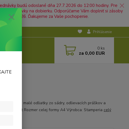
jednávky budú odoslané dňa 27.7.2026 do 12:00 hodiny. Pre
nosť objednávky na dobierku. Odporúčame Vám doplniť si zásoby
ť od 5.8.2026. Ďakujeme za Vaše pochopenie.
Prihlásenie
0
ks
za
0,00 EUR
KAJTE
ilná forma na malé odliatky zo sádry, odlievacích práškov a
vacích hmôt Rozmer celej formy A4 Výrobca: Stamperia
celý