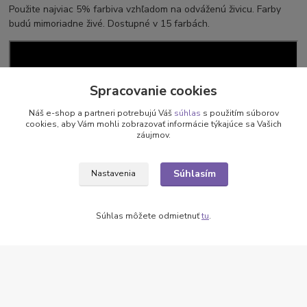
Použite najviac 5% farbiva vzhľadom na odváženú živicu. Farby
budú mimoriadne živé. Dostupné v 15 farbách.
Spracovanie cookies
Náš e-shop a partneri potrebujú Váš
súhlas
s použitím súborov
cookies, aby Vám mohli zobrazovať informácie týkajúce sa Vašich
záujmov.
Súhlasím
Nastavenia
Súhlas môžete odmietnuť
tu
.
Tovar zaradený v kategóriách