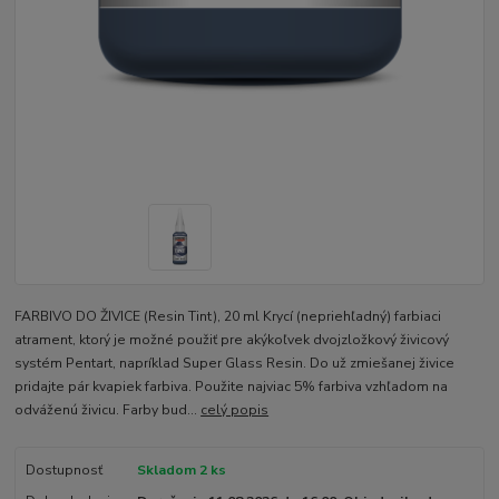
FARBIVO DO ŽIVICE (Resin Tint), 20 ml Krycí (nepriehľadný) farbiaci
atrament, ktorý je možné použiť pre akýkoľvek dvojzložkový živicový
systém Pentart, napríklad Super Glass Resin. Do už zmiešanej živice
pridajte pár kvapiek farbiva. Použite najviac 5% farbiva vzhľadom na
odváženú živicu. Farby bud...
celý popis
Dostupnosť
Skladom 2 ks