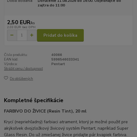
Doba dodania
Doručenie 11.08.2026 do 16:00. Objednajte do
zajtra do 11:00
2,50 EUR
/
ks
2,03 EUR
bez DPH
Pridať do košíka
Číslo produktu:
40066
EAN kód:
5996546033341
Výrobca:
Pentart
Strážiť cenu / dostupnosť
Do obľúbených
Kompletné špecifikácie
FARBIVO DO ŽIVICE (Resin Tint), 20 ml
Krycí (nepriehľadný) farbiaci atrament, ktorý je možné použiť pre
akýkoľvek dvojzložkový živicový systém Pentart, napríklad Super
Glass Resin. Do už zmiešanej živice pridajte pár kvapiek farbiva.