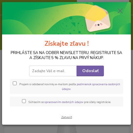
0
ks
za
0,00 EUR
Menu
Hľadať
Získajte zľavu !
PRIHLÁSTE SA NA ODBER NEWSLETTERU. REGISTRUJTE SA
Úvod
FARBY
Farbivá a pigmenty
Pigmenty do živice
Farbivo do
A ZÍSKAJTE 5 % ZĽAVU NA PRVÝ NÁKUP.
živice (resin tint), námorícka, 20 ml
Odoslať
Farbivo do živice (resin tint),
námorícka, 20 ml
Prajem si odoberať novinky e-mailom podľa
podmienok spracovania osobných
údajov
.
Súhlasím so
spracovaním osobných údajov
pre účely registrácie.
Zatvoriť