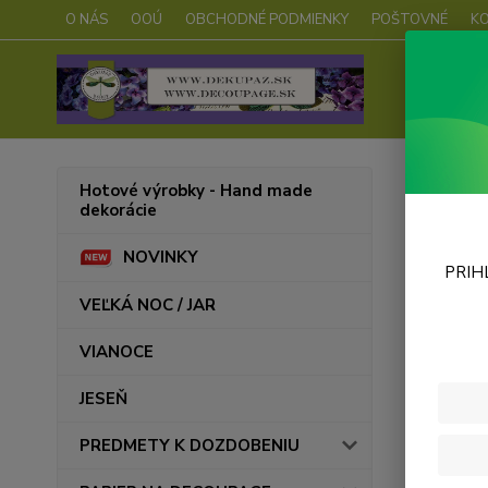
O NÁS
OOÚ
OBCHODNÉ PODMIENKY
POŠTOVNÉ
K
Úvod
Hotové výrobky - Hand made
dekorácie
Farb
NOVINKY
PRIH
VEĽKÁ NOC / JAR
VIANOCE
JESEŇ
PREDMETY K DOZDOBENIU