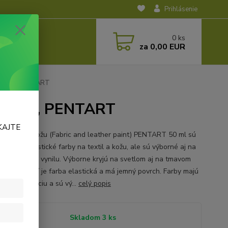
Prihlásenie
0
ks
za
0,00 EUR
, 50 ml, PENTART
, 50 ml, PENTART
KAJTE
na textil a kožu (Fabric and leather paint) PENTART 50 ml sú
valitné elastické farby na textil a kožu, ale sú výborné aj na
ie koženky a vynilu. Výborne kryjú na svetlom aj na tmavom
. Po uschnutí je farba elastická a má jemný povrch. Farby majú
ú konzistenciu a sú vý...
celý popis
tupnosť
Skladom 3 ks