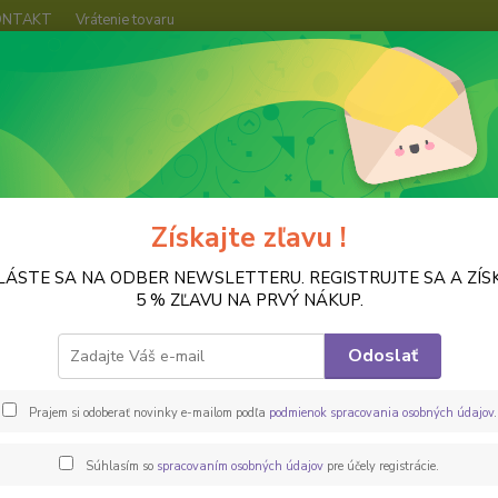
ONTAKT
Vrátenie tovaru
Hľadať
FARBY
Farby na TEXTIL a KOŽU
Farba na textil a kožu, tmavohnedá
a na textil a kožu, tmavohnedá
Získajte zľavu !
LÁSTE SA NA ODBER NEWSLETTERU. REGISTRUJTE SA A ZÍS
Farba 
5 % ZĽAVU NA PRVÝ NÁKUP.
vysokok
farben
Odoslať
textile
krémov
Prajem si odoberať novinky e-mailom podľa
podmienok spracovania osobných údajov
.
Súhlasím so
spracovaním osobných údajov
pre účely registrácie.
Dos