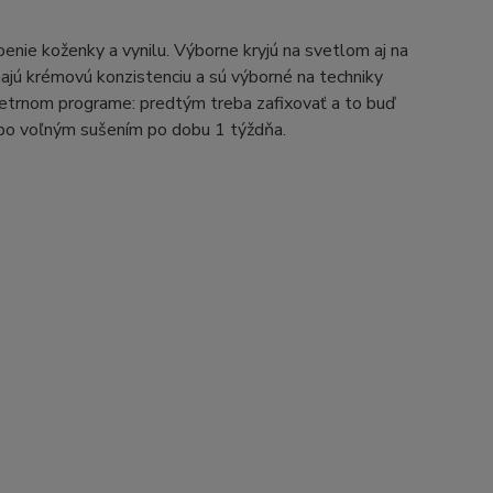
rbenie koženky a vynilu. Výborne kryjú na svetlom aj na
majú krémovú konzistenciu a sú výborné na techniky
šetrnom programe: predtým treba zafixovať a to buď
ebo voľným sušením po dobu 1 týždňa.