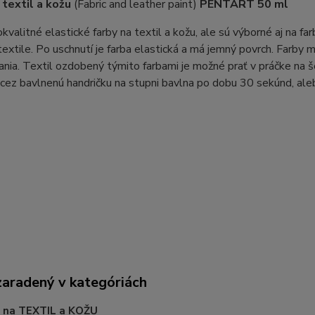
 textil a kožu
(Fabric and leather paint)
PENTART 50 ml
kvalitné elastické farby na textil a kožu, ale sú výborné aj na fa
xtile. Po uschnutí je farba elastická a má jemný povrch. Farby 
nia. Textil ozdobený týmito farbami je možné prať v práčke na 
cez bavlnenú handričku na stupni bavlna po dobu 30 sekúnd, al
zaradený v kategóriách
 na TEXTIL a KOŽU