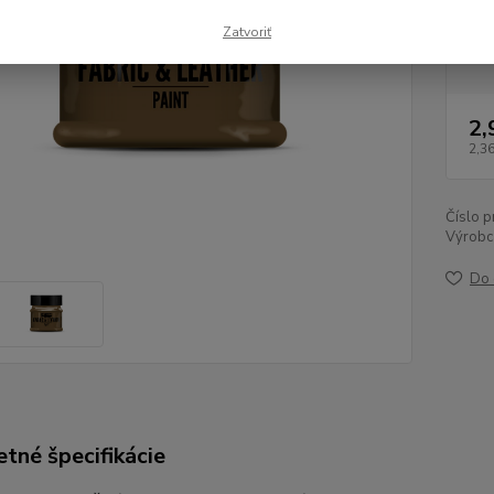
Dob
Zatvoriť
2,
2,3
Číslo p
Výrobc
Do 
tné špecifikácie