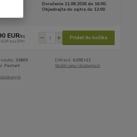
a dodania
Doručenie 11.08.2026 do 16:00.
Objednajte do zajtra do 12:00
90 EUR
/
ks
Pridať do košíka
6 EUR
bez DPH
roduktu:
34809
EAN kód:
6,00E+12
a:
Pentart
Strážiť cenu / dostupnosť
obľúbených