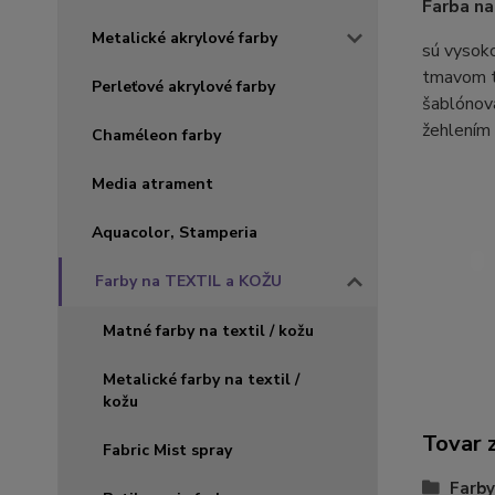
Farba na
Metalické akrylové farby
sú vysoko
tmavom te
Perleťové akrylové farby
šablónova
žehlením 
Chaméleon farby
Media atrament
Aquacolor, Stamperia
Farby na TEXTIL a KOŽU
Matné farby na textil / kožu
Metalické farby na textil /
kožu
Tovar 
Fabric Mist spray
Farby