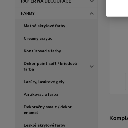
PAPIER NA DECOUPAGE
FARBY
Matné akrylové farby
Creamy acrylic
Kontúrovacie farby
Dekor paint soft / kriedová
farba
Lazúry, lasúrové gély
Antikovacia farba
Dekoračný smalt / dekor
enamel
Komple
Lesklé akrylové farby