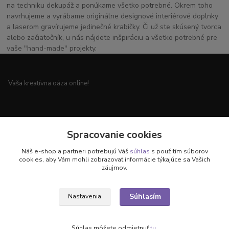
na techniku dekupáž a ponúkame všetko potrebné. Okrem toho
navrhujeme a vyrábame originálne designové interiérové doplnky
a laserom gravírujeme jedinečné krabičky. Či už ste skúsený tvorca
alebo začiatočník, u nás nájdete inšpiráciu a všetko potrebné pre
vaše "hand-made" projekty.
Vaša kreatívna oáza online!
Všetko pre vaše handmade projekty a originálne dekorácie.
Spracovanie cookies
Náš e-shop a partneri potrebujú Váš
súhlas
s použitím súborov
cookies, aby Vám mohli zobrazovať informácie týkajúce sa Vašich
záujmov.
Objavte svet kreativity u nás!
Súhlasím
Nastavenia
Súhlas môžete odmietnuť
tu
.