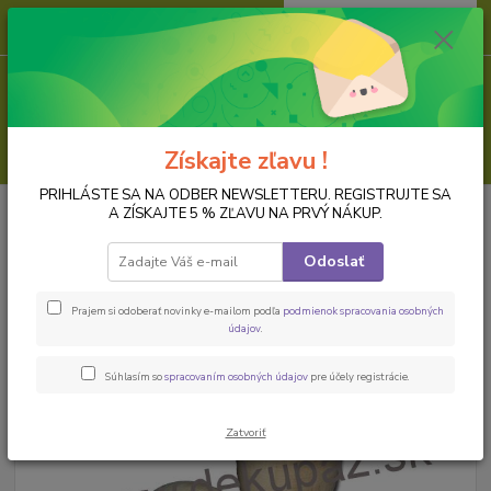
0
ks
za
0,00 EUR
Menu
Hľadať
Získajte zľavu !
PRIHLÁSTE SA NA ODBER NEWSLETTERU. REGISTRUJTE SA
Úvod
VEĽKÁ NOC / JAR
Drevený stojany na vajcia
A ZÍSKAJTE 5 % ZĽAVU NA PRVÝ NÁKUP.
Drevený stojany na vajcia
Odoslať
Prajem si odoberať novinky e-mailom podľa
podmienok spracovania osobných
údajov
.
Súhlasím so
spracovaním osobných údajov
pre účely registrácie.
Zatvoriť