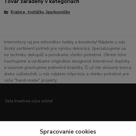
Tovar zaradený v kategóriách
Krabice, truhličky, šperkovničky
Internetový raj pre milovníkov hobby a kreativity! Nájdete u nás
široký sortiment potrieb pre výrobu dekorácií, špecializujeme sa
na techniku dekupáž a ponúkame všetko potrebné. Okrem toho
navrhujeme a vyrábame originálne designové interiérové doplnky
a laserom gravírujeme jedinečné krabičky. Či už ste skúsený tvorca
alebo začiatočník, u nás nájdete inšpiráciu a všetko potrebné pre
vaše "hand-made" projekty.
Vaša kreatívna oáza online!
Všetko pre vaše handmade projekty a originálne dekorácie.
Spracovanie cookies