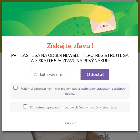
0
ks
za
0,00 EUR
Menu
Hľadať
Získajte zľavu !
PRIHLÁSTE SA NA ODBER NEWSLETTERU. REGISTRUJTE SA
Úvod
PREDMETY K DOZDOBENIU
Dreveny polotovar
Krabice,
A ZÍSKAJTE 5 % ZĽAVU NA PRVÝ NÁKUP.
truhličky, šperkovničky
Drevená krabica
Odoslať
Drevená krabica
Prajem si odoberať novinky e-mailom podľa
podmienok spracovania osobných
údajov
.
Súhlasím so
spracovaním osobných údajov
pre účely registrácie.
Zatvoriť