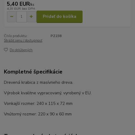
5,40 EUR
/
ks
4,39 EUR
bez DPH
Pridať do košíka
Číslo produktu:
PZ238
Strážiť cenu / dostupnosť
Do obľúbených
Kompletné špecifikácie
Drevená krabica z masívneho dreva.
Výrobok kvalitne vypracovaný, vyrobený v EU.
Vonkajší rozmer: 240 x 115 x 72 mm
Vnútorný rozmer: 220 x 90 x 60 mm