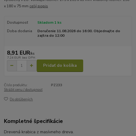
x 180 x 75 mm
celý popis
Dostupnosť
Skladom 1 ks
Doba dodania
Doručenie 11.08.2026 do 16:00. Objednajte do
zajtra do 12:00
8,91 EUR
/
ks
7,24 EUR
bez DPH
Pridať do košíka
Číslo produktu:
PZ233
Strážiť cenu / dostupnosť
Do obľúbených
Kompletné špecifikácie
Drevená krabica z masívneho dreva.