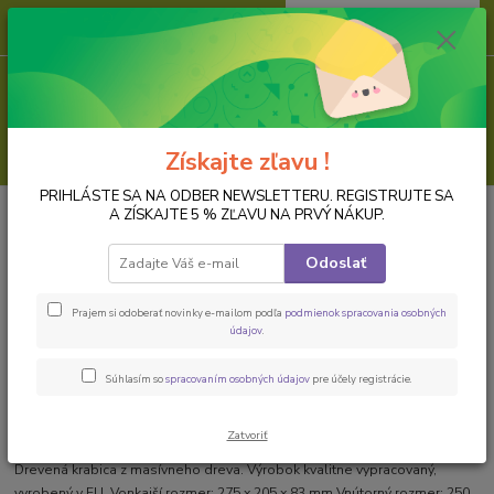
0
ks
za
0,00 EUR
Menu
Hľadať
Získajte zľavu !
PRIHLÁSTE SA NA ODBER NEWSLETTERU. REGISTRUJTE SA
Úvod
PREDMETY K DOZDOBENIU
Dreveny polotovar
Krabice,
A ZÍSKAJTE 5 % ZĽAVU NA PRVÝ NÁKUP.
truhličky, šperkovničky
Drevená krabica
Odoslať
Drevená krabica
Prajem si odoberať novinky e-mailom podľa
podmienok spracovania osobných
údajov
.
Súhlasím so
spracovaním osobných údajov
pre účely registrácie.
Zatvoriť
Drevená krabica z masívneho dreva. Výrobok kvalitne vypracovaný,
vyrobený v EU. Vonkajší rozmer: 275 x 205 x 83 mm Vnútorný rozmer: 250