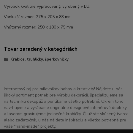
Výrobok kvalitne vypracovaný, vyrobený v EU.
Vonkajší rozmer: 275 x 205 x 83 mm
Vnútorný rozmer: 250 x 180 x 75 mm
Tovar zaradený v kategóriách
Krabice, truhličky, šperkovničky
Internetový raj pre milovníkov hobby a kreativity! Nájdete u nás
široký sortiment potrieb pre výrobu dekorácií, špecializujeme sa
na techniku dekupáž a ponúkame všetko potrebné. Okrem toho
navrhujeme a vyrábame originálne designové interiérové doplnky
a laserom gravírujeme jedinečné krabičky. Či už ste skúsený tvorca
alebo začiatočník, u nás nájdete inšpiráciu a všetko potrebné pre
vaše "hand-made" projekty.