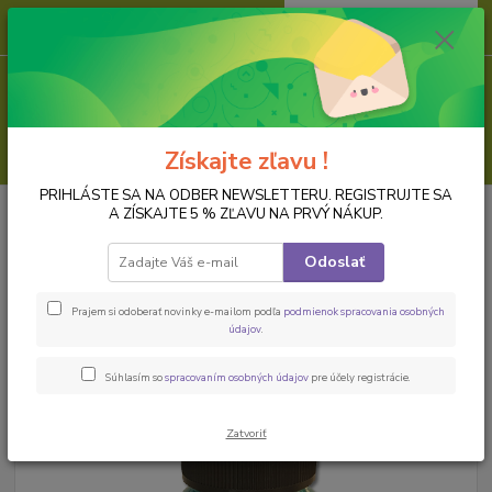
0
ks
za
0,00 EUR
Menu
Hľadať
Získajte zľavu !
PRIHLÁSTE SA NA ODBER NEWSLETTERU. REGISTRUJTE SA
Úvod
LAKY, LEPIDLÁ, PASTY, PRÁŠKY, FÓLIE
Deluxe a glamour pasty
A ZÍSKAJTE 5 % ZĽAVU NA PRVÝ NÁKUP.
Deluxe pasta, lagunovo modrá, 100 ml
Odoslať
Deluxe pasta, lagunovo modrá,
100 ml
Prajem si odoberať novinky e-mailom podľa
podmienok spracovania osobných
údajov
.
Súhlasím so
spracovaním osobných údajov
pre účely registrácie.
Zatvoriť