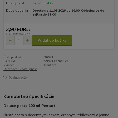
Dostupnosť
Skladom 4 ks
Doba dodania
Doručenie 11.08.2026 do 16:00. Objednajte do
zajtra do 11:00
3,90 EUR
/
ks
3,17 EUR
bez DPH
Pridať do košíka
Číslo produktu:
36921
EAN kód:
5997412760873
Výrobca:
Pentart
Strážiť cenu / dostupnosť
Do obľúbených
Kompletné špecifikácie
Deluxe pasta,100 ml Pentart
Hustá pasta s decentným leskom, drobnými trblietkami a jemne