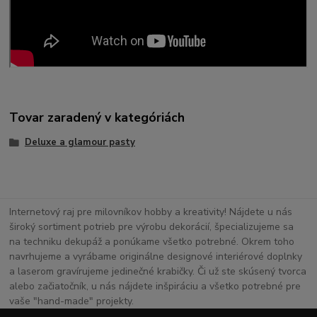
Tovar zaradený v kategóriách
Deluxe a glamour pasty
Internetový raj pre milovníkov hobby a kreativity! Nájdete u nás
široký sortiment potrieb pre výrobu dekorácií, špecializujeme sa
na techniku dekupáž a ponúkame všetko potrebné. Okrem toho
navrhujeme a vyrábame originálne designové interiérové doplnky
a laserom gravírujeme jedinečné krabičky. Či už ste skúsený tvorca
alebo začiatočník, u nás nájdete inšpiráciu a všetko potrebné pre
vaše "hand-made" projekty.