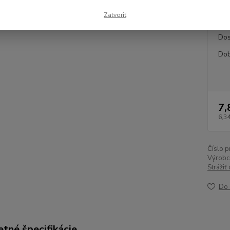
- napr.
Zatvoriť
Dos
Dob
7,
6,3
Číslo p
Výrobc
Strážiť
Do 
tné špecifikácie