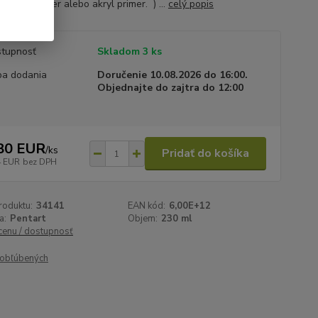
 dekor primer alebo akryl primer. ) ...
celý popis
tupnosť
Skladom 3 ks
a dodania
Doručenie 10.08.2026 do 16:00.
Objednajte do zajtra do 12:00
80 EUR
/
ks
Pridať do košíka
4 EUR
bez DPH
roduktu:
34141
EAN kód:
6,00E+12
a:
Pentart
Objem:
230 ml
 cenu / dostupnosť
obľúbených