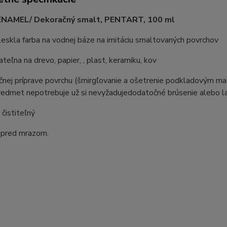
NAMEL/ Dekoračný smalt, PENTART, 100 ml
eskla farba na vodnej báze na imitáciu smaltovaných povrchov
ateľna na drevo, papier, , plast, keramiku, kov
ičnej príprave povrchu (šmirgľovanie a ošetrenie podkladovým mat
redmet nepotrebuje už si nevyžadujedodatočné brúsenie alebo l
 čistiteľný
e pred mrazom.