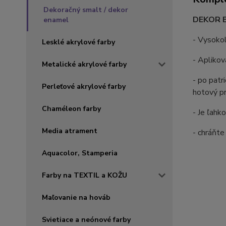
Dekoračný smalt / dekor
DEKOR E
enamel
- Vysokol
Lesklé akrylové farby
- Aplikov
Metalické akrylové farby
- po patr
Perleťové akrylové farby
hotový p
Chaméleon farby
- Je ľahko
Media atrament
- chráňt
Aquacolor, Stamperia
Farby na TEXTIL a KOŽU
Maľovanie na hováb
Svietiace a neónové farby