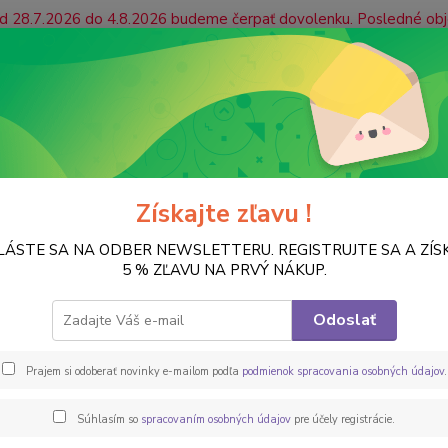
 od 28.7.2026 do 4.8.2026 budeme čerpať dovolenku. Posledné ob
ás prosíme, aby ste platby uhradili včas, prípadne zvážili mož
jaté počas našej dovolenky radi prijmeme a začneme ich vybavova
ONTAKT
Vrátenie tovaru
Hľadať
Získajte zľavu !
LÁSTE SA NA ODBER NEWSLETTERU. REGISTRUJTE SA A ZÍS
FARBY
Dekoračný smalt / dekor enamel
Dekoračný smalt, slonová ko
5 % ZĽAVU NA PRVÝ NÁKUP.
račný smalt, slonová kosť, 230 
Odoslať
DEKOR 
Prajem si odoberať novinky e-mailom podľa
podmienok spracovania osobných údajov
.
farba 
Aplikov
Súhlasím so
spracovaním osobných údajov
pre účely registrácie.
prípra