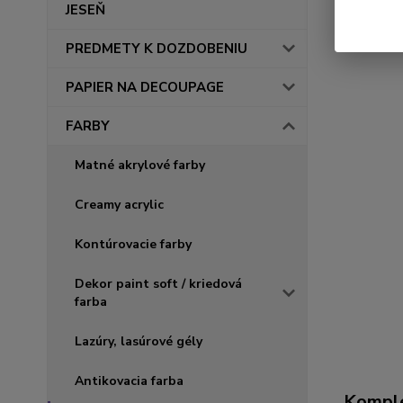
JESEŇ
PREDMETY K DOZDOBENIU
PAPIER NA DECOUPAGE
FARBY
Matné akrylové farby
Creamy acrylic
Kontúrovacie farby
Dekor paint soft / kriedová
farba
Lazúry, lasúrové gély
Antikovacia farba
Komple