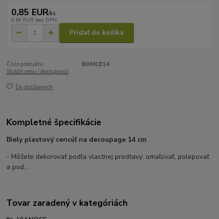
0,85 EUR
/
ks
0,69 EUR
bez DPH
Pridať do košíka
Číslo produktu:
BOMCE14
Strážiť cenu / dostupnosť
Do obľúbených
Kompletné špecifikácie
Biely plastový cencúľ na decoupage 14 cm
- Môžete dekorovať podľa vlastnej predtavy: omaľovať, polepovať
a pod....
Tovar zaradený v kategóriách