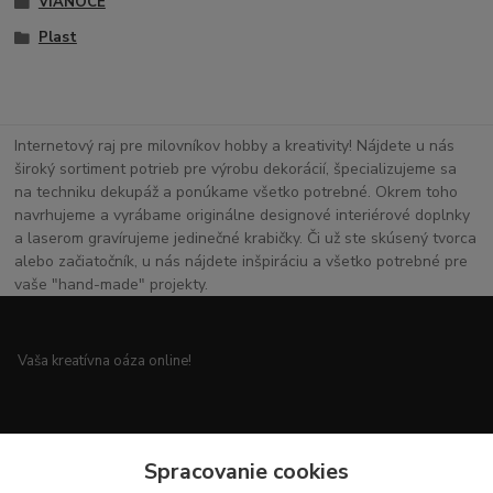
VIANOCE
Plast
Internetový raj pre milovníkov hobby a kreativity! Nájdete u nás
široký sortiment potrieb pre výrobu dekorácií, špecializujeme sa
na techniku dekupáž a ponúkame všetko potrebné. Okrem toho
navrhujeme a vyrábame originálne designové interiérové doplnky
a laserom gravírujeme jedinečné krabičky. Či už ste skúsený tvorca
alebo začiatočník, u nás nájdete inšpiráciu a všetko potrebné pre
vaše "hand-made" projekty.
Vaša kreatívna oáza online!
Všetko pre vaše handmade projekty a originálne dekorácie.
Spracovanie cookies