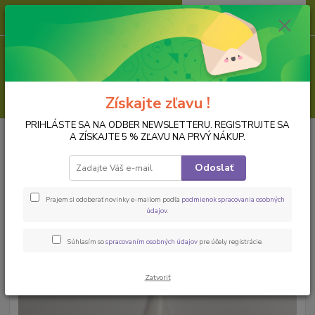
0
ks
za
0,00 EUR
Menu
Hľadať
Získajte zľavu !
PRIHLÁSTE SA NA ODBER NEWSLETTERU. REGISTRUJTE SA
Úvod
PREDMETY K DOZDOBENIU
Plast
Biely plastový cencúľ na
A ZÍSKAJTE 5 % ZĽAVU NA PRVÝ NÁKUP.
decoupage 14 cm
Odoslať
Biely plastový cencúľ na
decoupage 14 cm
Prajem si odoberať novinky e-mailom podľa
podmienok spracovania osobných
údajov
.
Súhlasím so
spracovaním osobných údajov
pre účely registrácie.
Zatvoriť