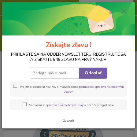
0
ks
za
0,00 EUR
Menu
Hľadať
Získajte zľavu !
PRIHLÁSTE SA NA ODBER NEWSLETTERU. REGISTRUJTE SA
Úvod
LAKY, LEPIDLÁ, PASTY, PRÁŠKY, FÓLIE
Antikovacie a voskové
A ZÍSKAJTE 5 % ZĽAVU NA PRVÝ NÁKUP.
pasty a gély
Antikovacia pasta 20 ml, starozlatá
Odoslať
Antikovacia pasta 20 ml,
starozlatá
Prajem si odoberať novinky e-mailom podľa
podmienok spracovania osobných
údajov
.
Súhlasím so
spracovaním osobných údajov
pre účely registrácie.
Zatvoriť