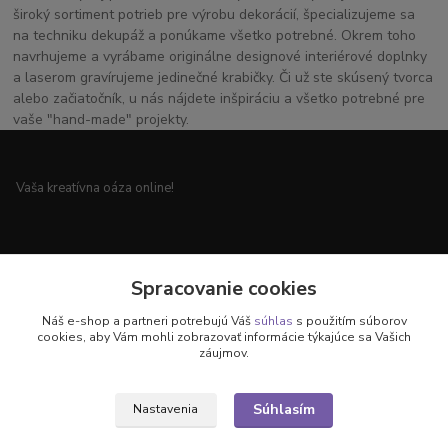
široký sortiment potrieb pre výrobu dekorácií, špecializujeme sa
na techniku dekupáž a ponúkame všetko potrebné. Okrem toho
navrhujeme a vyrábame originálne designové interiérové doplnky
a laserom gravírujeme jedinečné krabičky. Či už ste skúsený tvorca
alebo začiatočník, u nás nájdete inšpiráciu a všetko potrebné pre
vaše "hand-made" projekty.
Vaša kreatívna oáza online!
Všetko pre vaše handmade projekty a originálne dekorácie.
Spracovanie cookies
Náš e-shop a partneri potrebujú Váš
súhlas
s použitím súborov
cookies, aby Vám mohli zobrazovať informácie týkajúce sa Vašich
záujmov.
Objavte svet kreativity u nás!
Súhlasím
Nastavenia