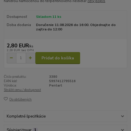
handrou namočenou do terpentínového riedidla!
celý popis
Dostupnosť
Skladom 11 ks
Doba dodania
Doručenie 11.08.2026 do 16:00. Objednajte do
zajtra do 12:00
2,80 EUR
/
ks
2,28 EUR
bez DPH
Pridať do košíka
Číslo produktu:
3380
EAN kód:
5997412795516
Výrobca:
Pentart
Strážiť cenu / dostupnosť
Do obľúbených
Kompletné špecifikácie
Súvisiaci tovar
1