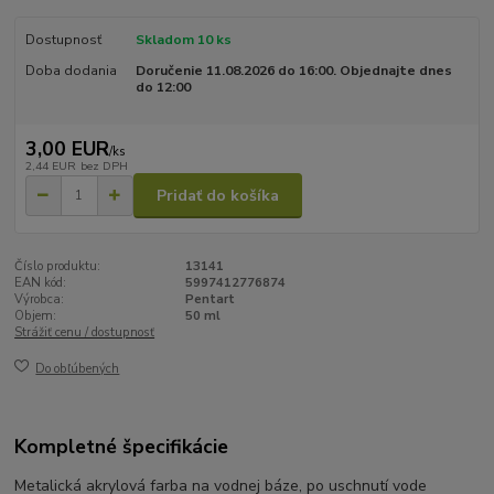
Dostupnosť
Skladom 10 ks
Doba dodania
Doručenie 11.08.2026 do 16:00. Objednajte dnes
do 12:00
3,00 EUR
/
ks
2,44 EUR
bez DPH
Pridať do košíka
Číslo produktu:
13141
EAN kód:
5997412776874
Výrobca:
Pentart
Objem:
50 ml
Strážiť cenu / dostupnosť
Do obľúbených
Kompletné špecifikácie
Metalická akrylová farba na vodnej báze, po uschnutí vode