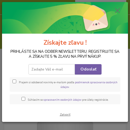
0
ks
za
0,00 EUR
Menu
Hľadať
Získajte zľavu !
PRIHLÁSTE SA NA ODBER NEWSLETTERU. REGISTRUJTE SA
Úvod
FARBY
Metalické akrylové farby
Metalická akrylová farba
A ZÍSKAJTE 5 % ZĽAVU NA PRVÝ NÁKUP.
Akrylová farba, metalická, 50 ml, baroková zlatá
Odoslať
Akrylová farba, metalická, 50 ml,
baroková zlatá
Prajem si odoberať novinky e-mailom podľa
podmienok spracovania osobných
údajov
.
Súhlasím so
spracovaním osobných údajov
pre účely registrácie.
Zatvoriť