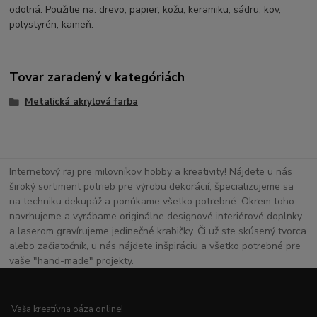
odolná. Použitie na: drevo, papier, kožu, keramiku, sádru, kov,
polystyrén, kameň.
Tovar zaradený v kategóriách
Metalická akrylová farba
Internetový raj pre milovníkov hobby a kreativity! Nájdete u nás
široký sortiment potrieb pre výrobu dekorácií, špecializujeme sa
na techniku dekupáž a ponúkame všetko potrebné. Okrem toho
navrhujeme a vyrábame originálne designové interiérové doplnky
a laserom gravírujeme jedinečné krabičky. Či už ste skúsený tvorca
alebo začiatočník, u nás nájdete inšpiráciu a všetko potrebné pre
vaše "hand-made" projekty.
Vaša kreatívna oáza online!