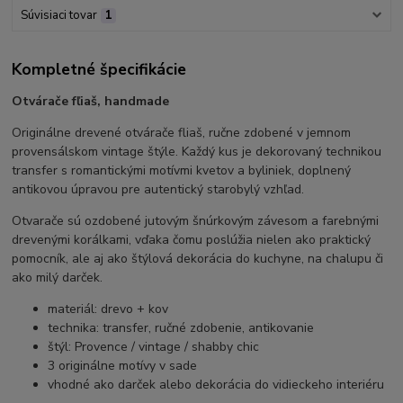
Súvisiaci tovar
1
Kompletné špecifikácie
Otvárače fľiaš, handmade
Originálne drevené otvárače fliaš, ručne zdobené v jemnom
provensálskom vintage štýle. Každý kus je dekorovaný technikou
transfer s romantickými motívmi kvetov a byliniek, doplnený
antikovou úpravou pre autentický starobylý vzhľad.
Otvarače sú ozdobené jutovým šnúrkovým závesom a farebnými
drevenými korálkami, vďaka čomu poslúžia nielen ako praktický
pomocník, ale aj ako štýlová dekorácia do kuchyne, na chalupu či
ako milý darček.
materiál: drevo + kov
technika: transfer, ručné zdobenie, antikovanie
štýl: Provence / vintage / shabby chic
3 originálne motívy v sade
vhodné ako darček alebo dekorácia do vidieckeho interiéru