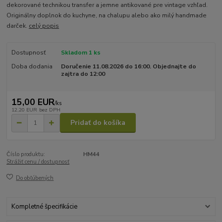
dekorované technikou transfer a jemne antikované pre vintage vzhľad.
Originálny doplnok do kuchyne, na chalupu alebo ako milý handmade
darček.
celý popis
Dostupnosť
Skladom 1 ks
Doba dodania
Doručenie 11.08.2026 do 16:00. Objednajte do
zajtra do 12:00
15,00 EUR
/
ks
12,20 EUR
bez DPH
Pridať do košíka
Číslo produktu:
HM44
Strážiť cenu / dostupnosť
Do obľúbených
Kompletné špecifikácie