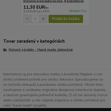
Drevená prepravka na pivo, 6 priečinková
11,30 EUR
/
ks
Skladom 5 ks
9,19 EUR
bez DPH
Pridať do košíka
Tovar zaradený v kategóriách
Hotové výrobky - Hand made dekorácie
Internetový raj pre milovníkov hobby a kreativity! Nájdete u nás
široký sortiment potrieb pre výrobu dekorácií, špecializujeme sa
na techniku dekupáž a ponúkame všetko potrebné. Okrem toho
navrhujeme a vyrábame originálne designové interiérové doplnky
a laserom gravírujeme jedinečné krabičky. Či už ste skúsený tvorca
alebo začiatočník, u nás nájdete inšpiráciu a všetko potrebné pre
vaše "hand-made" projekty.